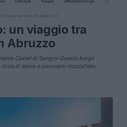
ess
Lifestyle
People
Offerte&Consigli
STORIA E NATURA IN ABRUZZO
: un viaggio tra
in Abruzzo
inante Castel di Sangro! Questo borgo
 ricco di storie e panorami mozzafiato.