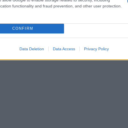
n questo luogo che merita una visita. Hai mai
cation functionality and fraud prevention, and other user protection.
 così tanto?
CONFIRM
Data Deletion
Data Access
Privacy Policy