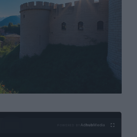
Ad
hub
Media
POWERED BY