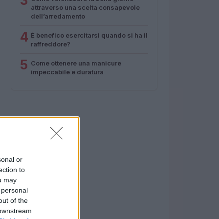
3
attraverso una scelta consapevole
dell’arredamento
4
È benefico esercitarsi quando si ha il
raffreddore?
5
Come ottenere una manicure
impeccabile e duratura
sonal or
ection to
ou may
 personal
out of the
 downstream