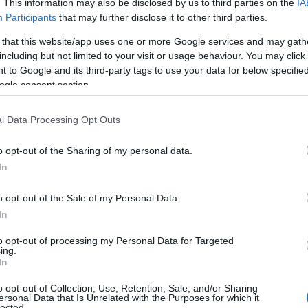
. This information may also be disclosed by us to third parties on the
IA
Participants
that may further disclose it to other third parties.
 that this website/app uses one or more Google services and may gath
including but not limited to your visit or usage behaviour. You may click 
 to Google and its third-party tags to use your data for below specifi
ogle consent section.
l Data Processing Opt Outs
o opt-out of the Sharing of my personal data.
In
Castel di Sangro
o opt-out of the Sale of my Personal Data.
In
la, Castel di Sangro offre scorci che tolgono il
to opt-out of processing my Personal Data for Targeted
, il borgo regala ai visitatori una vista
ing.
In
ntagne circostanti. Ogni angolo racconta storie
o opt-out of Collection, Use, Retention, Sale, and/or Sharing
ne, mentre le stradine acciottolate ti invitano a
ersonal Data that Is Unrelated with the Purposes for which it
lected.