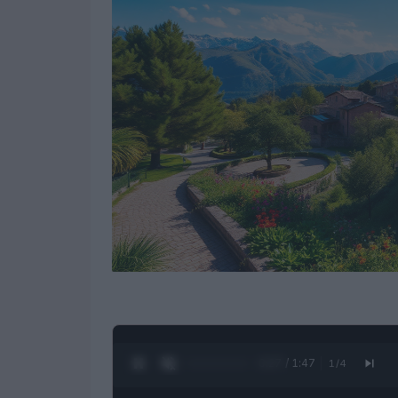
0:28 / 1:47
1
/
4