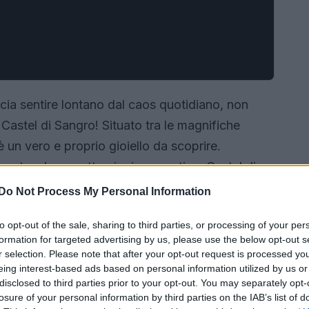
accia sentire lontano dal caos quotidiano, non
Castel di Sangro! Situato tra le magnifiche
un vero e proprio gioiello da scoprire.
nante e le sue attrazioni suggestive, Castel di
nel weekend, dove relax e avventura si
Do Not Process My Personal Information
bile. Pronto a lasciarti conquistare?
to opt-out of the sale, sharing to third parties, or processing of your per
formation for targeted advertising by us, please use the below opt-out s
r selection. Please note that after your opt-out request is processed y
eing interest-based ads based on personal information utilized by us or
disclosed to third parties prior to your opt-out. You may separately opt-
losure of your personal information by third parties on the IAB’s list of