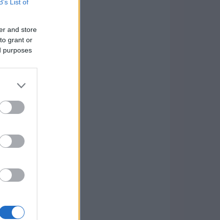
B’s List of
er and store
to grant or
ed purposes