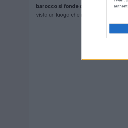
barocco si fonde con la spiritualità
i
authenti
visto un luogo che riesce a trasmettere