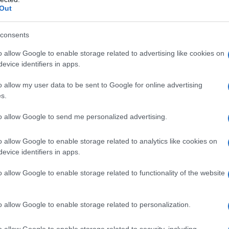
n dimenticare di portare la macchina
Out
ono infiniti e ogni scatto racconta una storia
consents
o allow Google to enable storage related to advertising like cookies on
io il Castello Medioevale, che veglia sul borgo
evice identifiers in apps.
 danni subiti nel corso dei secoli, mantiene un
o allow my user data to be sent to Google for online advertising
i circolari e la pianta irregolare, rappresenta un
s.
l di Sangro, ma per tutta la regione.
La storia di
to allow Google to send me personalized advertising.
di essere scoperta!
o allow Google to enable storage related to analytics like cookies on
esplorare
evice identifiers in apps.
o allow Google to enable storage related to functionality of the website
 altro simbolo di Castel di Sangro. Costruita nel
agici, tra cui la distruzione durante la Seconda
o allow Google to enable storage related to personalization.
tata ricostruita e oggi si presenta con una
 che affascina i visitatori.
La bellezza del
o allow Google to enable storage related to security, including