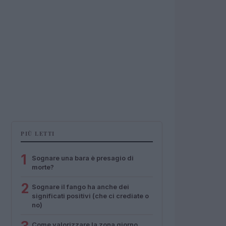
PIÙ LETTI
1
Sognare una bara è presagio di
morte?
2
Sognare il fango ha anche dei
significati positivi (che ci crediate o
no)
Come valorizzare la zona giorno