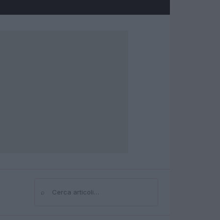
⌕
Cerca