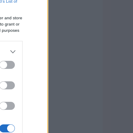
B’s List of
er and store
to grant or
ed purposes