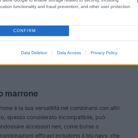
cation functionality and fraud prevention, and other user protection.
CONFIRM
Data Deletion
Data Access
Privacy Policy
to marrone
one è la sua versatilità nel combinarsi con altri
ro, spesso considerato incompatibile, può
e indossare accessori neri, come borse o
 combinazioni efficaci includono il blu navy, che