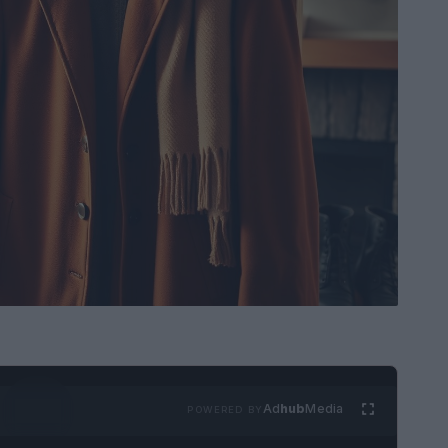
Ad
hub
Media
POWERED BY