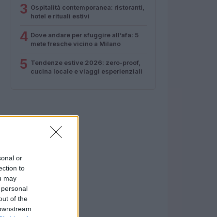
3
Ospitalità contemporanea: ristoranti,
hotel e rituali estivi
4
Dove andare per sfuggire all’afa: 5
mete fresche vicino a Milano
5
Tendenze estive 2026: zero-proof,
cucina locale e viaggi esperienziali
sonal or
ection to
ou may
 personal
out of the
 downstream