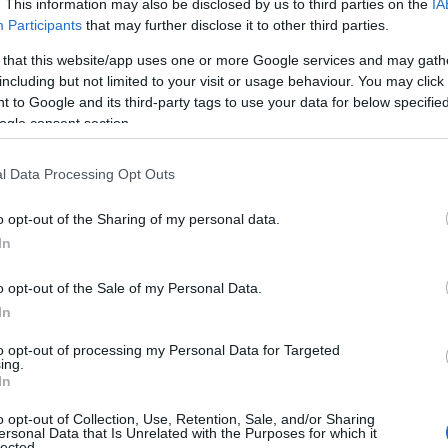
. This information may also be disclosed by us to third parties on the
IA
Participants
that may further disclose it to other third parties.
 that this website/app uses one or more Google services and may gath
including but not limited to your visit or usage behaviour. You may click 
 to Google and its third-party tags to use your data for below specifi
ogle consent section.
l Data Processing Opt Outs
o opt-out of the Sharing of my personal data.
are le passerelle e i social media per
In
tato un elemento imprescindibile del
n influencer lo indossano in diverse varianti,
o opt-out of the Sale of my Personal Data.
In
ascino.
to opt-out of processing my Personal Data for Targeted
ing.
 marrone
In
o opt-out of Collection, Use, Retention, Sale, and/or Sharing
rendente. I cappotti marroni si presentano in una
ersonal Data that Is Unrelated with the Purposes for which it
lected.