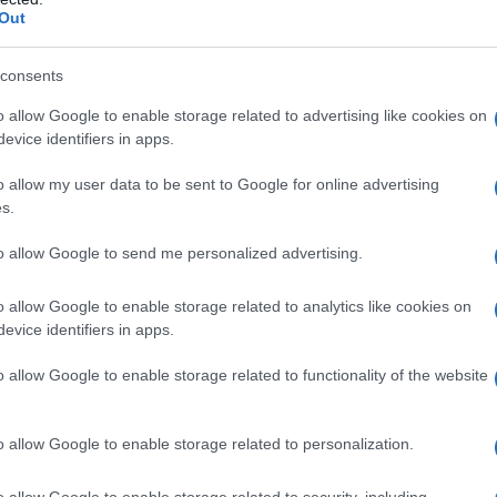
al
marrone scuro
, e in stili che si adattano a
Out
ersize, ad esempio, sono ideali per affrontare le
alore senza rinunciare allo stile.
consents
o allow Google to enable storage related to advertising like cookies on
evice identifiers in apps.
l ginocchio sono particolarmente in voga. Sia che
o allow my user data to be sent to Google for online advertising
s.
ppiopetto, è fondamentale che il cappotto
estaglia rappresentano un grande classico,
to allow Google to send me personalized advertising.
e. Inoltre, stanno guadagnando popolarità anche
o allow Google to enable storage related to analytics like cookies on
una protezione extra contro il freddo, eliminando
evice identifiers in apps.
o allow Google to enable storage related to functionality of the website
o allow Google to enable storage related to personalization.
o allow Google to enable storage related to security, including