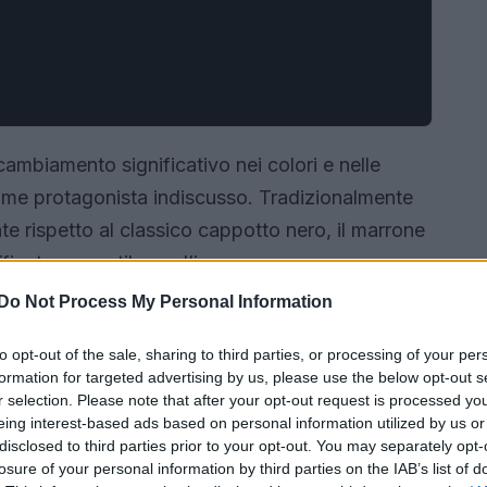
cambiamento significativo nei colori e nelle
me protagonista indiscusso. Tradizionalmente
e rispetto al classico cappotto nero, il marrone
natezza e stile per l’inverno.
Do Not Process My Personal Information
to opt-out of the sale, sharing to third parties, or processing of your per
formation for targeted advertising by us, please use the below opt-out s
r selection. Please note that after your opt-out request is processed y
eing interest-based ads based on personal information utilized by us or
disclosed to third parties prior to your opt-out. You may separately opt-
losure of your personal information by third parties on the IAB’s list of