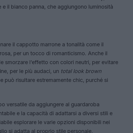
ge e il bianco panna, che aggiungono luminosità
inare il cappotto marrone a tonalità come il
il rosa, per un tocco di romanticismo. Anche il
 smorzare l’effetto con colori neutri, per evitare
ne, per le più audaci, un
total look brown
e può risultare estremamente chic, purché si
po versatile da aggiungere al guardaroba
bile e la capacità di adattarsi a diversi stili e
abile esplorare le varie opzioni disponibili nei
io si adatta al proprio stile personale,