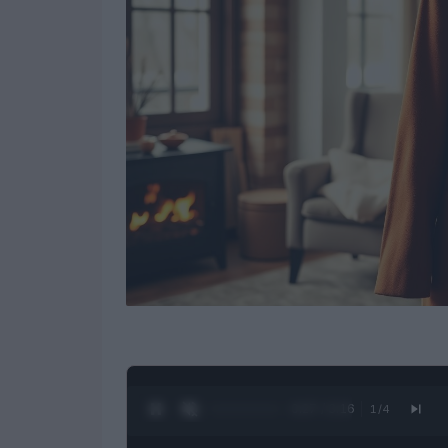
0:28 / 3:16
1
/
4