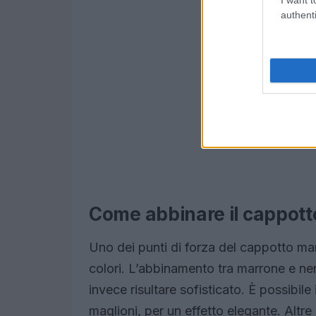
authenti
Come abbinare il cappot
Uno dei punti di forza del cappotto marr
colori. L’abbinamento tra marrone e ne
invece risultare sofisticato. È possibil
maglioni, per un effetto elegante. Altre