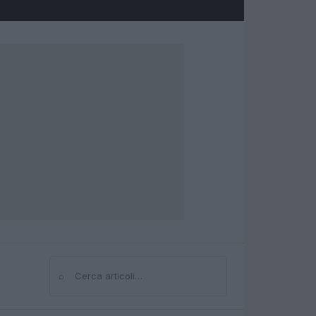
⌕
Cerca