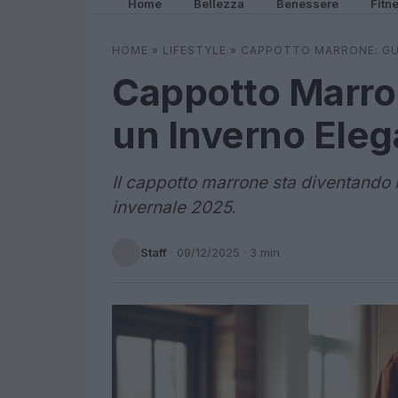
Home
Bellezza
Benessere
Fitn
HOME
»
LIFESTYLE
»
CAPPOTTO MARRONE: GUI
Cappotto Marron
un Inverno Ele
Il cappotto marrone sta diventando 
invernale 2025.
Staff
·
09/12/2025
· 3 min