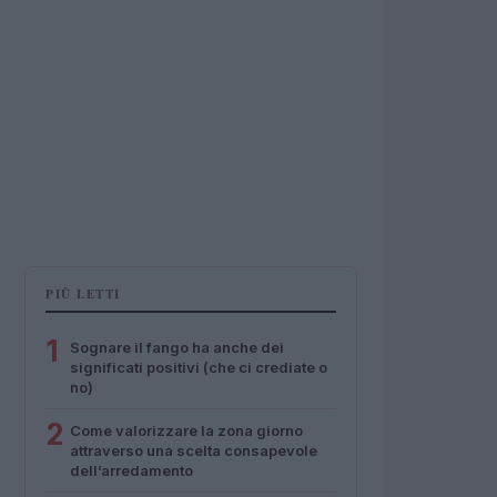
PIÙ LETTI
1
Sognare il fango ha anche dei
significati positivi (che ci crediate o
no)
2
Come valorizzare la zona giorno
attraverso una scelta consapevole
dell’arredamento