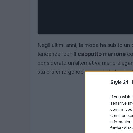
Negli ultimi anni, la moda ha subito un 
tendenze, con il
cappotto marrone
co
considerato un’alternativa meno elegant
sta ora emergendo come simbolo di raffi
Style 24 -
If you wish 
sensitive in
confirm you
continue se
information 
further disc