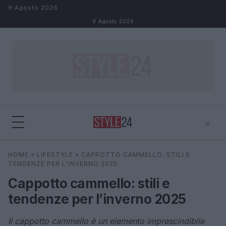
Salta al contenuto
9 Agosto 2026
9 Agosto 2026
⌕
×
⌕
HOME
»
LIFESTYLE
»
CAPPOTTO CAMMELLO: STILI E
Cerca
TENDENZE PER L’INVERNO 2025
Cappotto cammello: stili e
tendenze per l’inverno 2025
Il cappotto cammello è un elemento imprescindibile