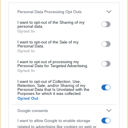
third parties.
Please note that this website/app uses one or more Google
Personal Data Processing Opt Outs
services and may gather and store information including but
Continua a leggere
not limited to your visit or usage behaviour. You may click to
I want to opt-out of the Sharing of my
personal data.
grant or deny consent to Google and its third-party tags to
Opted In
use your data for below specified purposes in below Google
LIFESTYLE
consent section.
I want to opt-out of the Sale of my
Personal Data.
Opted In
I want to opt-out of processing my
Personal Data for Targeted Advertising.
Opted In
I want to opt-out of Collection, Use,
Retention, Sale, and/or Sharing of my
Personal Data that Is Unrelated with the
Purposes for which it was collected.
Opted Out
Google consents
Guida step-by-step per un’immagine pubblica
I want to allow Google to enable storage
credibile e glam
related to advertising like cookies on web or