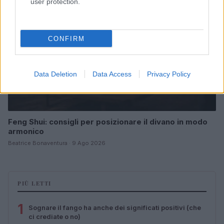
user protection.
CONFIRM
Data Deletion
Data Access
Privacy Policy
Feng Shui: consigli per posizionare il divano in modo
armonico
Beatrice Bonaventura · 9 Ago 2026
PIÙ LETTI
1
Sognare il fango ha anche dei significati positivi (che
ci crediate o no)