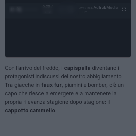
0:29 /
Ad
hub
Media
POWERED
1
/
4
3:16
BY
Con l’arrivo del freddo, i
capispalla
diventano i
protagonisti indiscussi del nostro abbigliamento.
Tra giacche in
faux fur
, piumini e bomber, c’è un
capo che riesce a emergere e a mantenere la
propria rilevanza stagione dopo stagione: il
cappotto cammello
.