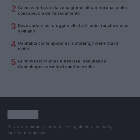
2
Come valorizzare la zona giorno attraverso una scelta
consapevole dell’arredamento
3
Dove andare per sfuggire all’afa: 5 mete fresche vicino
a Milano
4
Ospitalità contemporanea: ristoranti, hotel e rituali
estivi
5
Le nuove Havaianas Kitten Heel debuttano a
Copenhagen: un mix di comfort e stile
Attualità, costume, moda, bellezza, cinema, celebrity,
musica, tv e gossip.