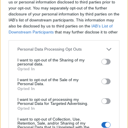
us or personal information disclosed to third parties prior to
your opt-out. You may separately opt-out of the further
disclosure of your personal information by third parties on the
IAB’s list of downstream participants. This information may
also be disclosed by us to third parties on the
IAB’s List of
Downstream Participants
that may further disclose it to other
third parties.
Please note that this website/app uses one or more Google
Personal Data Processing Opt Outs
services and may gather and store information including but
not limited to your visit or usage behaviour. You may click to
I want to opt-out of the Sharing of my
personal data.
grant or deny consent to Google and its third-party tags to
Opted In
use your data for below specified purposes in below Google
consent section.
I want to opt-out of the Sale of my
Personal Data.
Opted In
Continua a leggere
I want to opt-out of processing my
Personal Data for Targeted Advertising.
Opted In
LIFESTYLE
I want to opt-out of Collection, Use,
Retention, Sale, and/or Sharing of my
Personal Data that Is Unrelated with the