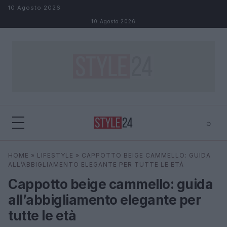
Salta al contenuto
10 Agosto 2026
10 Agosto 2026
⌕
×
⌕
HOME
»
LIFESTYLE
»
CAPPOTTO BEIGE CAMMELLO: GUIDA
Cerca
ALL’ABBIGLIAMENTO ELEGANTE PER TUTTE LE ETÀ
Cappotto beige cammello: guida
all’abbigliamento elegante per
tutte le età