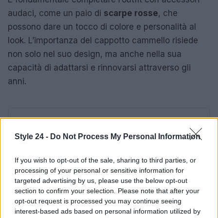
audaci, come un paio di
scarpe rosse
, che
possono dare un tocco di colore e personalità al
look. L’importanza del cappotto cammello risiede
non solo nel suo design, ma anche nella sua
capacità di adattarsi e rinnovarsi attraverso gli
anni.
AUTORE
Staff
Style 24 -
Do Not Process My Personal Information
If you wish to opt-out of the sale, sharing to third parties, or
processing of your personal or sensitive information for
targeted advertising by us, please use the below opt-out
section to confirm your selection. Please note that after your
opt-out request is processed you may continue seeing
interest-based ads based on personal information utilized by