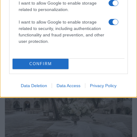
I want to allow Google to enable storage
related to personalization.
I want to allow Google to enable storage
related to security, including authentication
functionality and fraud prevention, and other
user protection.
Accessori IKEA per la cura delle piante: pratici e di
design
Camilla Fiore · 9 Ago 2026
CONFIRM
LIFESTYLE
Data Deletion
Data Access
Privacy Policy