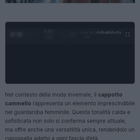
0:29 /
Ad
hub
Media
POWERED
1
/
4
1:47
BY
Nel contesto della moda invernale, il
cappotto
cammello
rappresenta un elemento imprescindibile
nel guardaroba femminile. Questa tonalità calda e
sofisticata non solo si conferma sempre attuale,
ma offre anche una versatilità unica, rendendolo un
capospalla adatto a ogni fascia d’età.