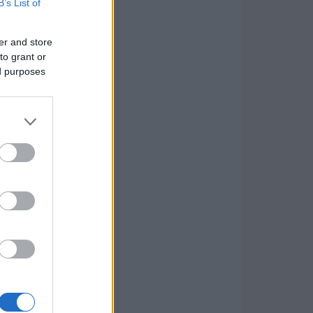
B’s List of
er and store
to grant or
ed purposes