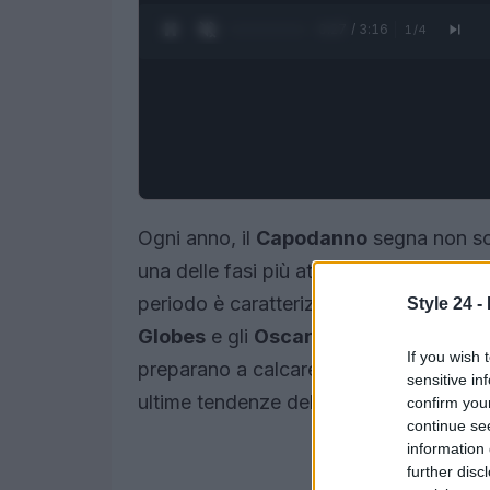
0:28 / 3:16
1
/
4
Ogni anno, il
Capodanno
segna non sol
una delle fasi più attese per il mondo d
periodo è caratterizzato da eventi di g
Style 24 -
Globes
e gli
Oscar
. Durante il mese di
If you wish 
preparano a calcare i
red carpet
, sfog
sensitive in
ultime tendenze della moda.
confirm you
continue se
information 
further disc