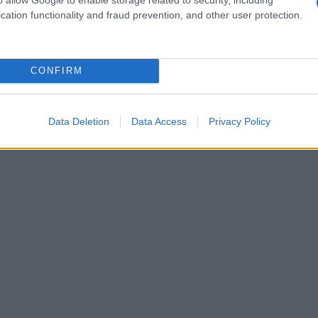
cation functionality and fraud prevention, and other user protection.
i dalla critica per opere come
Judy
e
La figlia
nterpretazione in
Hamnet
, diretto da Chloé Zhao,
emi. Con l’assistenza della stylist Danielle
CONFIRM
aroba che riflette la sua personalità distintiva:
n abiti di
Chanel
. Ogni look rappresenta una
Data Deletion
Data Access
Privacy Policy
i canoni tradizionali.