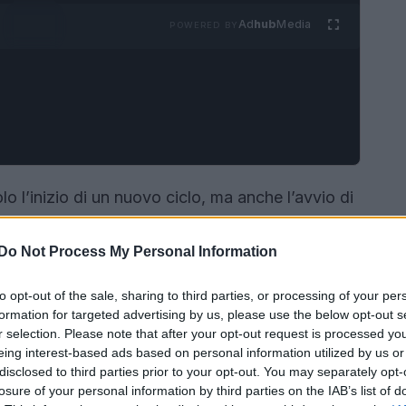
Ad
hub
Media
POWERED BY
o l’inizio di un nuovo ciclo, ma anche l’avvio di
el cinema: la
stagione dei premi
. Questo
rande prestigio, che culminano con i
Golden
Do Not Process My Personal Information
 gennaio, le star del grande schermo si
to opt-out of the sale, sharing to third parties, or processing of your per
giando outfit che celebrano il loro talento e le
formation for targeted advertising by us, please use the below opt-out s
r selection. Please note that after your opt-out request is processed y
eing interest-based ads based on personal information utilized by us or
disclosed to third parties prior to your opt-out. You may separately opt-
losure of your personal information by third parties on the IAB’s list of