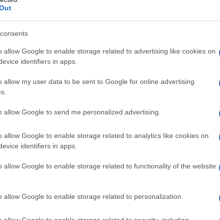
a stagione, ci sono cinque talenti da seguire
Out
distintivo alla moda e alla recitazione.
consents
ciale all’autore
o allow Google to enable storage related to advertising like cookies on
evice identifiers in apps.
4 e figlia d’arte, ha avviato la sua carriera
o allow my user data to be sent to Google for online advertising
aggiunto la popolarità con commedie romantiche,
s.
tore con il film
Nouvelle Vague
di Richard
to allow Google to send me personalized advertising.
g. La sua passione per la moda si manifesta in
 creazioni più audaci, realizzate in
o allow Google to enable storage related to analytics like cookies on
e Morrison. Le scelte di abbigliamento di
evice identifiers in apps.
 e bianco, mescolando capi casual con haute
o allow Google to enable storage related to functionality of the website
el
.
o allow Google to enable storage related to personalization.
cinema
ssie Buckley
. Questa talentuosa attrice
o allow Google to enable storage related to security, including