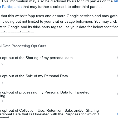
. This information may also be disclosed by us to third parties on the
IA
Participants
that may further disclose it to other third parties.
 that this website/app uses one or more Google services and may gath
including but not limited to your visit or usage behaviour. You may click 
 to Google and its third-party tags to use your data for below specifi
ogle consent section.
l Data Processing Opt Outs
o opt-out of the Sharing of my personal data.
In
o opt-out of the Sale of my Personal Data.
In
genti
to opt-out of processing my Personal Data for Targeted
ing.
In
ma cinematografico, quest’anno si fanno notare
o opt-out of Collection, Use, Retention, Sale, and/or Sharing
 segno significativo con le loro performance e il
ersonal Data that Is Unrelated with the Purposes for which it
lected.