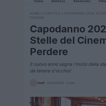
Home
Bellezza
Benessere
Fitn
HOME
»
LIFESTYLE
»
CAPODANNO 2024: SCOPRI
PERDERE
Capodanno 2024
Stelle del Cine
Perdere
Il nuovo anno segna l'inizio della st
da tenere d'occhio!
Staff
·
03/01/2026
· 4 min