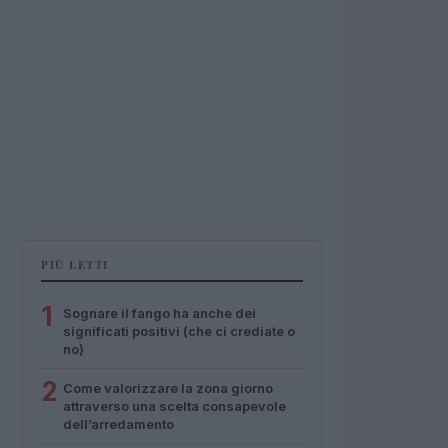
PIÙ LETTI
1
Sognare il fango ha anche dei
significati positivi (che ci crediate o
no)
2
Come valorizzare la zona giorno
attraverso una scelta consapevole
dell’arredamento