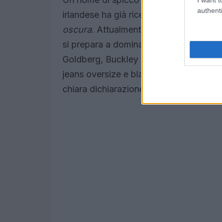
authenti
irlandese ha già ricevuto riconosciment
oscura
. Attualmente, grazie alla sua i
si prepara a dominare la stagione dei pr
Goldberg, Buckley ha realizzato un guard
jeans oversize e blazer, in contrasto co
chiara dichiarazione di stile, lontano da