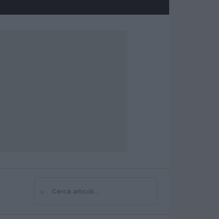
⌕
Cerca