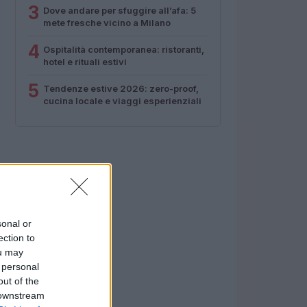
3
Dove andare per sfuggire all’afa: 5
mete fresche vicino a Milano
4
Ospitalità contemporanea: ristoranti,
hotel e rituali estivi
5
Tendenze estive 2026: zero-proof,
cucina locale e viaggi esperienziali
sonal or
ection to
ou may
 personal
out of the
 downstream