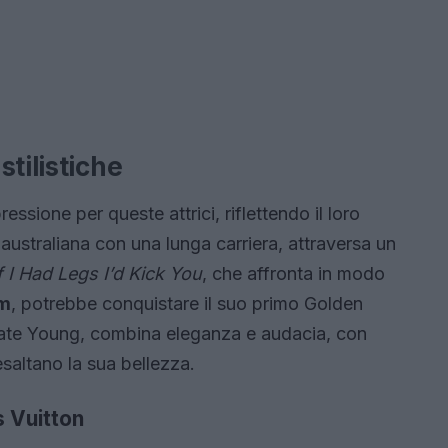
tilistiche
ssione per queste attrici, riflettendo il loro
e australiana con una lunga carriera, attraversa un
f I Had Legs I’d Kick You
, che affronta in modo
um
, potrebbe conquistare il suo primo Golden
st Kate Young, combina eleganza e audacia, con
 esaltano la sua bellezza.
s Vuitton