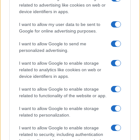
related to advertising like cookies on web or
Guida step-by-step per un’immagine pubblica
device identifiers in apps.
credibile e glam
Camilla Fiore · 9 Ago 2026
I want to allow my user data to be sent to
Google for online advertising purposes.
ALIMENTAZIONE
I want to allow Google to send me
personalized advertising.
I want to allow Google to enable storage
related to analytics like cookies on web or
device identifiers in apps.
I want to allow Google to enable storage
related to functionality of the website or app.
I want to allow Google to enable storage
related to personalization.
Nutrienti amici del cervello: omega-3, polifenoli e
vitamine B
I want to allow Google to enable storage
related to security, including authentication
Camilla Fiore · 9 Ago 2026