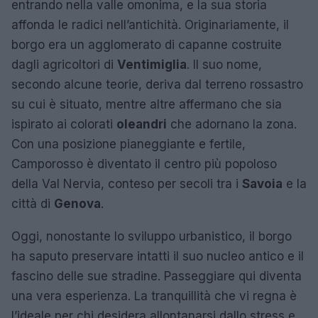
entrando nella valle omonima, e la sua storia
affonda le radici nell’antichità. Originariamente, il
borgo era un agglomerato di capanne costruite
dagli agricoltori di
Ventimiglia
. Il suo nome,
secondo alcune teorie, deriva dal terreno rossastro
su cui è situato, mentre altre affermano che sia
ispirato ai colorati
oleandri
che adornano la zona.
Con una posizione pianeggiante e fertile,
Camporosso è diventato il centro più popoloso
della Val Nervia, conteso per secoli tra i
Savoia
e la
città di
Genova
.
Oggi, nonostante lo sviluppo urbanistico, il borgo
ha saputo preservare intatti il suo nucleo antico e il
fascino delle sue stradine. Passeggiare qui diventa
una vera esperienza. La tranquillità che vi regna è
l’ideale per chi desidera allontanarsi dallo stress e