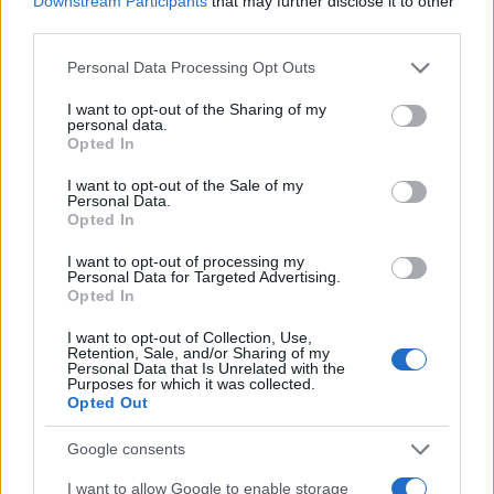
Downstream Participants
that may further disclose it to other
third parties.
Please note that this website/app uses one or more Google
Personal Data Processing Opt Outs
services and may gather and store information including but
not limited to your visit or usage behaviour. You may click to
I want to opt-out of the Sharing of my
personal data.
grant or deny consent to Google and its third-party tags to
Opted In
Continua a leggere
use your data for below specified purposes in below Google
consent section.
I want to opt-out of the Sale of my
Personal Data.
LIFESTYLE
Opted In
I want to opt-out of processing my
Personal Data for Targeted Advertising.
Opted In
I want to opt-out of Collection, Use,
Retention, Sale, and/or Sharing of my
Personal Data that Is Unrelated with the
Purposes for which it was collected.
Opted Out
Google consents
I want to allow Google to enable storage