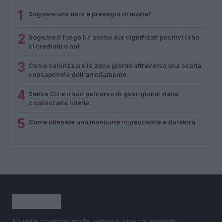
1
Sognare una bara è presagio di morte?
2
Sognare il fango ha anche dei significati positivi (che
ci crediate o no)
3
Come valorizzare la zona giorno attraverso una scelta
consapevole dell’arredamento
4
Senza Cri e il suo percorso di guarigione: dalle
cicatrici alla libertà
5
Come ottenere una manicure impeccabile e duratura
Attualità, costume, moda, bellezza, cinema, celebrity,