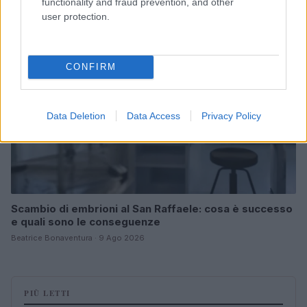
functionality and fraud prevention, and other
user protection.
SALUTE
CONFIRM
Data Deletion
Data Access
Privacy Policy
Scambio di embrioni al San Raffaele: cosa è successo
e quali sono le conseguenze
Beatrice Bonaventura · 9 Ago 2026
PIÙ LETTI