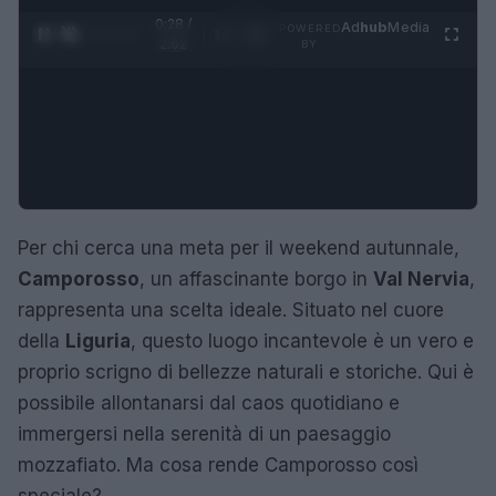
0:29 /
Ad
hub
Media
POWERED
1
/
4
2:02
BY
Per chi cerca una meta per il weekend autunnale,
Camporosso
, un affascinante borgo in
Val Nervia
,
rappresenta una scelta ideale. Situato nel cuore
della
Liguria
, questo luogo incantevole è un vero e
proprio scrigno di bellezze naturali e storiche. Qui è
possibile allontanarsi dal caos quotidiano e
immergersi nella serenità di un paesaggio
mozzafiato. Ma cosa rende Camporosso così
speciale?