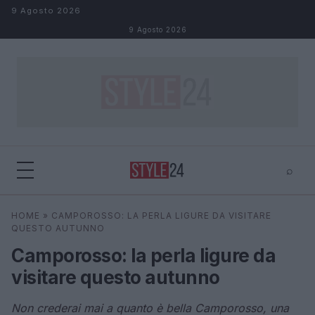
Salta al contenuto
9 Agosto 2026
9 Agosto 2026
⌕
×
⌕
HOME
»
CAMPOROSSO: LA PERLA LIGURE DA VISITARE
Cerca
QUESTO AUTUNNO
Camporosso: la perla ligure da
visitare questo autunno
Non crederai mai a quanto è bella Camporosso, una