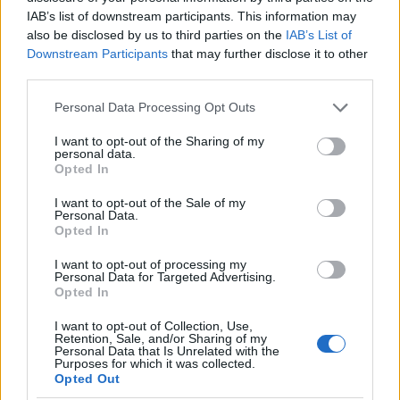
IAB’s list of downstream participants. This information may
also be disclosed by us to third parties on the
IAB’s List of
Downstream Participants
that may further disclose it to other
third parties.
Please note that this website/app uses one or more Google
Personal Data Processing Opt Outs
services and may gather and store information including but
not limited to your visit or usage behaviour. You may click to
I want to opt-out of the Sharing of my
personal data.
grant or deny consent to Google and its third-party tags to
Opted In
use your data for below specified purposes in below Google
consent section.
I want to opt-out of the Sale of my
Personal Data.
Opted In
Continua a leggere
I want to opt-out of processing my
Personal Data for Targeted Advertising.
Opted In
LIFESTYLE
I want to opt-out of Collection, Use,
Retention, Sale, and/or Sharing of my
Personal Data that Is Unrelated with the
Purposes for which it was collected.
Opted Out