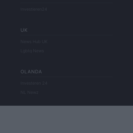
Investieren24
UK
News Hub UK
Lgbtq News
OLANDA
Investeren 24
NL Newz