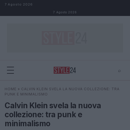
Salta al contenuto
7 Agosto 2026
7 Agosto 2026
⌕
×
⌕
HOME
»
CALVIN KLEIN SVELA LA NUOVA COLLEZIONE: TRA
Cerca
PUNK E MINIMALISMO
Calvin Klein svela la nuova
collezione: tra punk e
minimalismo