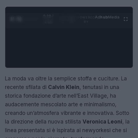
0:29 /
Ad
hub
Media
POWERED
1
/
4
3:16
BY
La moda va oltre la semplice stoffa e cuciture. La
recente sfilata di
Calvin Klein
, tenutasi in una
storica fondazione d’arte nell’East Village, ha
audacemente mescolato arte e minimalismo,
creando un’atmosfera vibrante e innovativa. Sotto
la direzione della nuova stilista
Veronica Leoni
, la
linea presentata si è ispirata ai newyorkesi che si