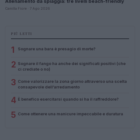
Allenamento da spiaggia: tre livelli beach-friendly
Camilla Fiore · 7 Ago 2026
PIÙ LETTI
1
Sognare una bara è presagio di morte?
2
Sognare il fango ha anche dei significati positivi (che
ci crediate o no)
3
Come valorizzare la zona giorno attraverso una scelta
consapevole dell’arredamento
4
È benefico esercitarsi quando si ha il raffreddore?
5
Come ottenere una manicure impeccabile e duratura