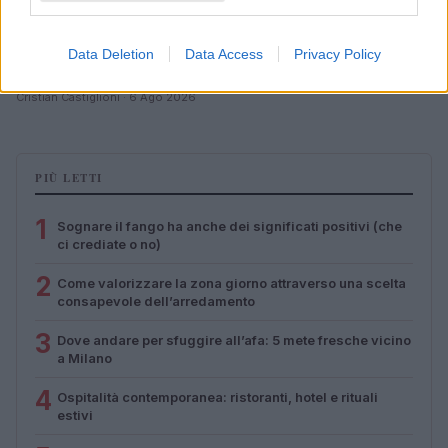
Esplorare il Giardino delle Meraviglie: piante
Data Deletion
Data Access
Privacy Policy
straordinarie e lezioni di vita
Cristian Castiglioni · 6 Ago 2026
PIÙ LETTI
1
Sognare il fango ha anche dei significati positivi (che
ci crediate o no)
2
Come valorizzare la zona giorno attraverso una scelta
consapevole dell’arredamento
3
Dove andare per sfuggire all’afa: 5 mete fresche vicino
a Milano
4
Ospitalità contemporanea: ristoranti, hotel e rituali
estivi