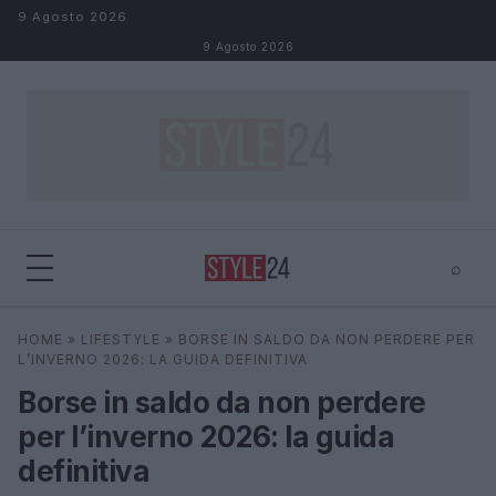
Salta al contenuto
9 Agosto 2026
9 Agosto 2026
⌕
×
⌕
HOME
»
LIFESTYLE
»
BORSE IN SALDO DA NON PERDERE PER
Cerca
L’INVERNO 2026: LA GUIDA DEFINITIVA
Borse in saldo da non perdere
per l’inverno 2026: la guida
definitiva