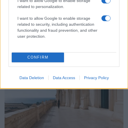
I want to allow Google to enable storage
related to personalization.
I want to allow Google to enable storage
related to security, including authentication
functionality and fraud prevention, and other
Guida step-by-step per un’immagine pubblica
user protection.
credibile e glam
Camilla Fiore · 9 Ago 2026
CONFIRM
LIFESTYLE
Data Deletion
Data Access
Privacy Policy