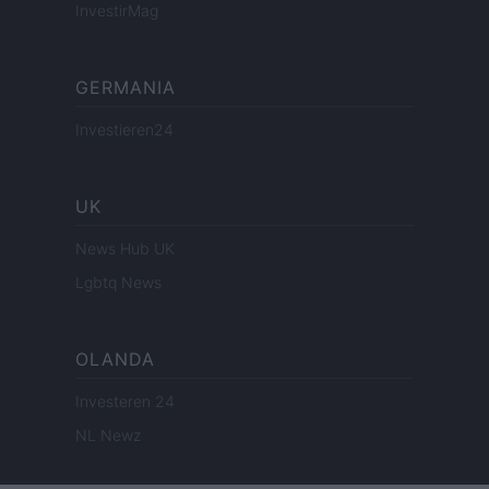
InvestirMag
GERMANIA
Investieren24
UK
News Hub UK
Lgbtq News
OLANDA
Investeren 24
NL Newz