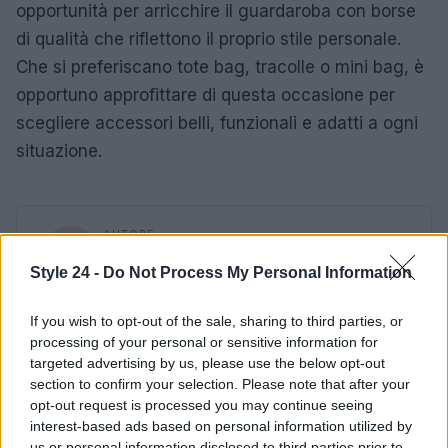
opportunità per arricchire il guardaroba con borse
di qualità che riflettono il proprio stile personale.
Che si preferiscano tote bag, tracolle o mini bag, è
opportuno approfittare di questa occasione per
scegliere accessori belli, funzionali e adatti a ogni
situazione.
AUTORE
Staff
Style 24 -
Do Not Process My Personal Information
If you wish to opt-out of the sale, sharing to third parties, or
processing of your personal or sensitive information for
targeted advertising by us, please use the below opt-out
section to confirm your selection. Please note that after your
opt-out request is processed you may continue seeing
interest-based ads based on personal information utilized by
us or personal information disclosed to third parties prior to