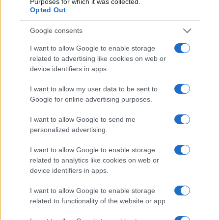
Purposes for which it was collected.
Opted Out
Google consents
I want to allow Google to enable storage
related to advertising like cookies on web or
device identifiers in apps.
I want to allow my user data to be sent to
Google for online advertising purposes.
Matrimoni di lusso e concerti all’alba: la Puglia
conquista il mondo
I want to allow Google to send me
Camilla Fiore · 9 Ago 2026
personalized advertising.
LIFESTYLE
I want to allow Google to enable storage
related to analytics like cookies on web or
device identifiers in apps.
I want to allow Google to enable storage
related to functionality of the website or app.