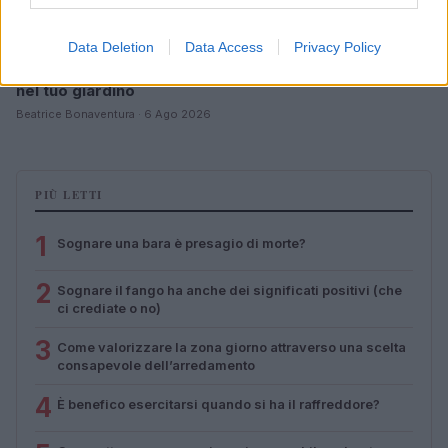
Data Deletion
Data Access
Privacy Policy
Come riconoscere e risolvere i problemi della lavanda
nel tuo giardino
Beatrice Bonaventura · 6 Ago 2026
PIÙ LETTI
1
Sognare una bara è presagio di morte?
2
Sognare il fango ha anche dei significati positivi (che
ci crediate o no)
3
Come valorizzare la zona giorno attraverso una scelta
consapevole dell’arredamento
4
È benefico esercitarsi quando si ha il raffreddore?