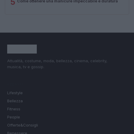
5
Come ottenere una manicure impeccabile e duratura
Attualità, costume, moda, bellezza, cinema, celebrity,
musica, tv e gossip.
SEZIONI
Lifestyle
Bellezza
Fitness
People
Offerte&Consigli
Benessere