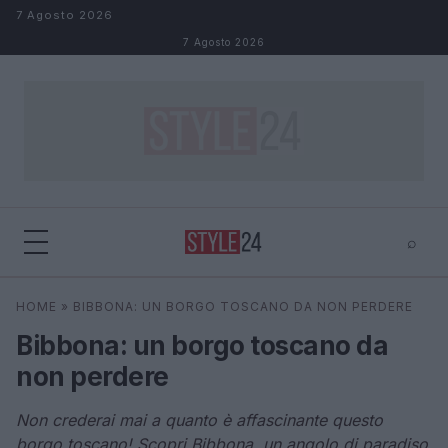
Salta al contenuto
7 Agosto 2026
7 Agosto 2026
⌕
×
⌕
HOME
»
BIBBONA: UN BORGO TOSCANO DA NON PERDERE
Cerca
Bibbona: un borgo toscano da
non perdere
Non crederai mai a quanto è affascinante questo
borgo toscano! Scopri Bibbona, un angolo di paradiso