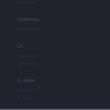
InvestirMag
GERMANIA
Investieren24
UK
News Hub UK
Lgbtq News
OLANDA
Investeren 24
NL Newz