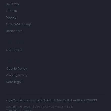
Bellezza
Fitness
People
Offerte&Consigli
Benessere
MAGAZINE
Contattaci
LEGALE
Cookie Policy
Privacy Policy
Note legali
style24.it è una proprietà di AdHub Media S.r.l. — REA 2729933
Copyright © 2026 · Edito da AdHub Media — Italia
Tutti i diritti riservati