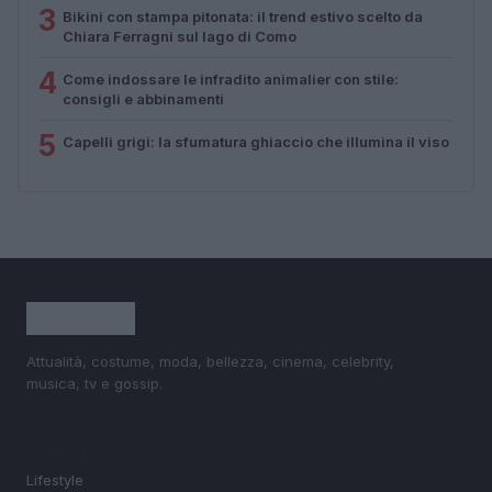
3
Bikini con stampa pitonata: il trend estivo scelto da
Chiara Ferragni sul lago di Como
4
Come indossare le infradito animalier con stile:
consigli e abbinamenti
5
Capelli grigi: la sfumatura ghiaccio che illumina il viso
Attualità, costume, moda, bellezza, cinema, celebrity,
musica, tv e gossip.
SEZIONI
Lifestyle