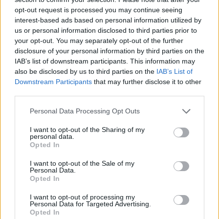
Continua a leggere
opt-out request is processed you may continue seeing
interest-based ads based on personal information utilized by
us or personal information disclosed to third parties prior to
BELLEZZA
your opt-out. You may separately opt-out of the further
disclosure of your personal information by third parties on the
IAB’s list of downstream participants. This information may
also be disclosed by us to third parties on the
IAB’s List of
Downstream Participants
that may further disclose it to other
third parties.
Please note that this website/app uses one or more Google
Personal Data Processing Opt Outs
services and may gather and store information including but
not limited to your visit or usage behaviour. You may click to
I want to opt-out of the Sharing of my
personal data.
grant or deny consent to Google and its third-party tags to
Opted In
use your data for below specified purposes in below Google
consent section.
I want to opt-out of the Sale of my
Personal Data.
Cosmetici cooling: la nuova tendenza beauty in Cina
Opted In
per l’estate 2026
Camilla Fiore · 9 Ago 2026
I want to opt-out of processing my
Personal Data for Targeted Advertising.
Opted In
BELLEZZA