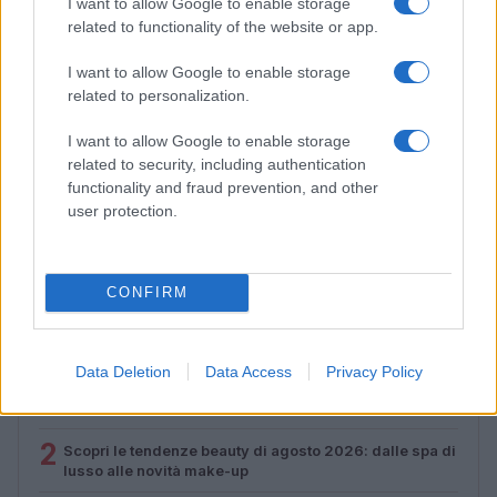
I want to allow Google to enable storage
related to functionality of the website or app.
I want to allow Google to enable storage
related to personalization.
I want to allow Google to enable storage
related to security, including authentication
functionality and fraud prevention, and other
Come il face icing può trasformare la tua routine di
user protection.
bellezza
Cristian Castiglioni · 9 Ago 2026
CONFIRM
PIÙ LETTI
Data Deletion
Data Access
Privacy Policy
1
Come ottenere una manicure impeccabile e duratura
2
Scopri le tendenze beauty di agosto 2026: dalle spa di
lusso alle novità make-up