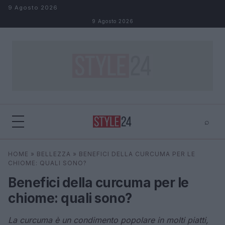
Salta al contenuto
9 Agosto 2026
9 Agosto 2026
⌕
×
⌕
HOME
»
BELLEZZA
»
BENEFICI DELLA CURCUMA PER LE
Cerca
CHIOME: QUALI SONO?
Benefici della curcuma per le
chiome: quali sono?
La curcuma è un condimento popolare in molti piatti,