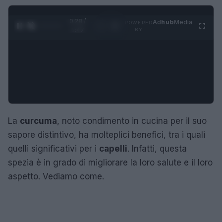
0:28 /
Ad
hub
Media
POWERED
1
/
4
1:47
BY
La
curcuma
, noto condimento in cucina per il suo
sapore distintivo, ha molteplici benefici, tra i quali
quelli significativi per i
capelli
. Infatti, questa
spezia è in grado di migliorare la loro salute e il loro
aspetto. Vediamo come.