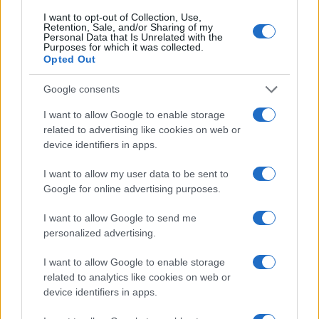
I want to opt-out of Collection, Use,
Retention, Sale, and/or Sharing of my
Personal Data that Is Unrelated with the
Purposes for which it was collected.
Opted Out
Google consents
I want to allow Google to enable storage
related to advertising like cookies on web or
device identifiers in apps.
I want to allow my user data to be sent to
Google for online advertising purposes.
Outfit curvy estate 2026: come conquistare con stile
ad un appuntamento romantico
I want to allow Google to send me
Matteo Pellegrino · 9 Ago 2026
personalized advertising.
BELLEZZA
I want to allow Google to enable storage
related to analytics like cookies on web or
device identifiers in apps.