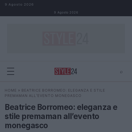
Salta al contenuto
9 Agosto 2026
9 Agosto 2026
⌕
×
⌕
HOME
»
BEATRICE BORROMEO: ELEGANZA E STILE
Cerca
PREMAMAN ALL’EVENTO MONEGASCO
Beatrice Borromeo: eleganza e
stile premaman all’evento
monegasco