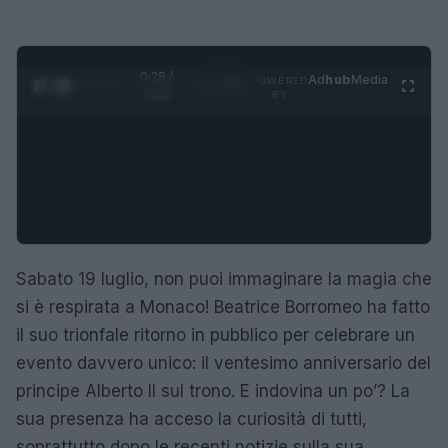
0:29 /
Ad
hub
Media
POWERED
1
/
4
3:16
BY
Sabato 19 luglio, non puoi immaginare la magia che
si è respirata a Monaco! Beatrice Borromeo ha fatto
il suo trionfale ritorno in pubblico per celebrare un
evento davvero unico: il ventesimo anniversario del
principe Alberto II sul trono. E indovina un po’? La
sua presenza ha acceso la curiosità di tutti,
soprattutto dopo le recenti notizie sulla sua