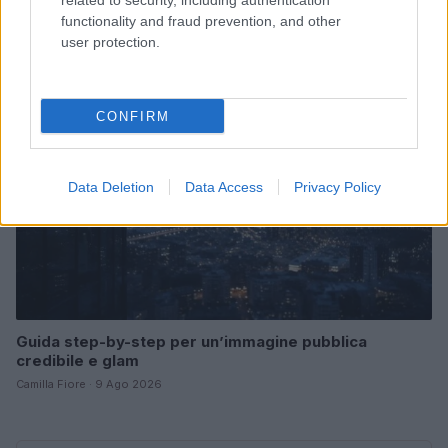
related to security, including authentication
Matteo Pellegrino · 9 Ago 2026
functionality and fraud prevention, and other
user protection.
LIFESTYLE
CONFIRM
Data Deletion
Data Access
Privacy Policy
Guida step-by-step per un’immagine pubblica
credibile e glam
Camilla Fiore · 9 Ago 2026