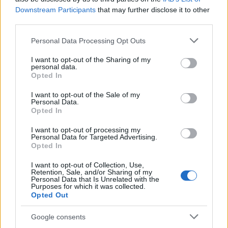
Downstream Participants
that may further disclose it to other
third parties.
Please note that this website/app uses one or more Google
Personal Data Processing Opt Outs
services and may gather and store information including but
not limited to your visit or usage behaviour. You may click to
I want to opt-out of the Sharing of my
personal data.
grant or deny consent to Google and its third-party tags to
Opted In
use your data for below specified purposes in below Google
Continua a leggere
consent section.
I want to opt-out of the Sale of my
Personal Data.
Opted In
BELLEZZA
I want to opt-out of processing my
Personal Data for Targeted Advertising.
Opted In
I want to opt-out of Collection, Use,
Retention, Sale, and/or Sharing of my
Personal Data that Is Unrelated with the
Purposes for which it was collected.
Opted Out
Google consents