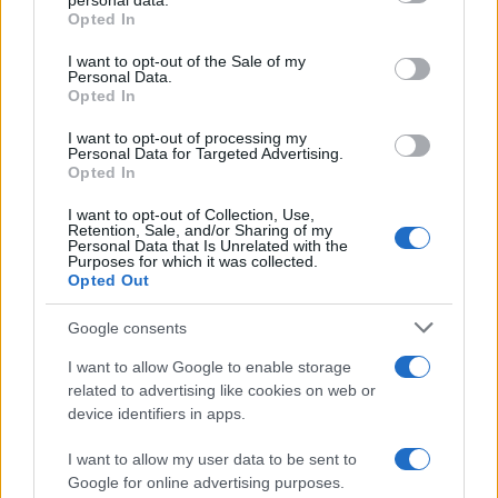
personal data.
grant or deny consent to Google and its third-party tags to
Opted In
use your data for below specified purposes in below Google
consent section.
I want to opt-out of the Sale of my
Personal Data.
Opted In
I want to opt-out of processing my
Personal Data for Targeted Advertising.
Opted In
I want to opt-out of Collection, Use,
Retention, Sale, and/or Sharing of my
Personal Data that Is Unrelated with the
Purposes for which it was collected.
Opted Out
Google consents
I want to allow Google to enable storage
related to advertising like cookies on web or
Continua a leggere
device identifiers in apps.
I want to allow my user data to be sent to
BELLEZZA
Google for online advertising purposes.