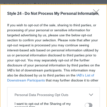
In conclusione, B-Iconic rappresenta una vera e
propria
rivoluzione
nel panorama della moda. Se
Style 24 -
Do Not Process My Personal Information
sei appassionato di moda, arte e cultura, non puoi
assolutamente perderti questo evento. Preparati a
If you wish to opt-out of the sale, sharing to third parties, or
processing of your personal or sensitive information for
vivere un’esperienza unica che cambierà il tuo
targeted advertising by us, please use the below opt-out
modo di vedere la moda per sempre! Sei pronto a
section to confirm your selection. Please note that after your
vivere tutto questo? 🔥✨
opt-out request is processed you may continue seeing
interest-based ads based on personal information utilized by
us or personal information disclosed to third parties prior to
your opt-out. You may separately opt-out of the further
AUTORE
disclosure of your personal information by third parties on the
Staff
IAB’s list of downstream participants. This information may
also be disclosed by us to third parties on the
IAB’s List of
Downstream Participants
that may further disclose it to other
third parties.
Please note that this website/app uses one or more Google
Personal Data Processing Opt Outs
services and may gather and store information including but
not limited to your visit or usage behaviour. You may click to
I want to opt-out of the Sharing of my