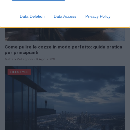
Data Deletion
Data Access
Privacy Policy
Come pulire le cozze in modo perfetto: guida pratica
per principianti
Matteo Pellegrino · 9 Ago 2026
LIFESTYLE