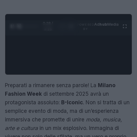
0:29 /
Ad
hub
Media
POWERED
1
/
4
3:16
BY
Preparati a rimanere senza parole! La
Milano
Fashion Week
di settembre 2025 avrà un
protagonista assoluto:
B-Iconic
. Non si tratta di un
semplice evento di moda, ma di un’esperienza
immersiva che promette di unire
moda, musica,
arte e cultura
in un mix esplosivo. Immagina di
vivere non solo delle sfilate, ma un vero e proprio