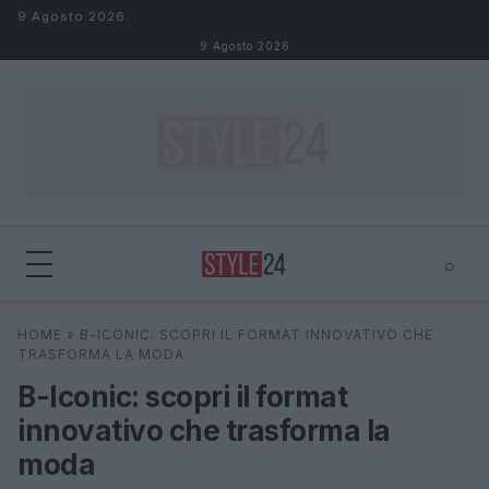
Salta al contenuto
9 Agosto 2026
9 Agosto 2026
⌕
×
⌕
HOME
»
B-ICONIC: SCOPRI IL FORMAT INNOVATIVO CHE
Cerca
TRASFORMA LA MODA
B-Iconic: scopri il format
innovativo che trasforma la
moda