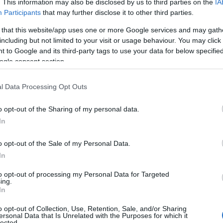
. This information may also be disclosed by us to third parties on the
IA
Participants
that may further disclose it to other third parties.
 that this website/app uses one or more Google services and may gath
including but not limited to your visit or usage behaviour. You may click 
 to Google and its third-party tags to use your data for below specifi
ogle consent section.
l Data Processing Opt Outs
o opt-out of the Sharing of my personal data.
In
o opt-out of the Sale of my Personal Data.
In
tegia
to opt-out of processing my Personal Data for Targeted
ing.
In
tre pilastri fondamentali:
materiali sostenibili
,
o opt-out of Collection, Use, Retention, Sale, and/or Sharing
sociale
. Per quanto riguarda i materiali, Apple
ersonal Data that Is Unrelated with the Purposes for which it
lected.