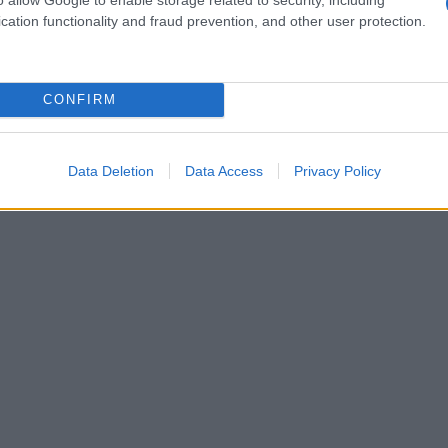
laudito l’impegno dell’azienda verso una maggiore
cation functionality and fraud prevention, and other user protection.
ni critici hanno sollevato dubbi sull’efficacia
le monitorare i progressi di Apple nel
CONFIRM
ilità. Le azioni concrete e la trasparenza saranno
blico e degli investitori.
Data Deletion
Data Access
Privacy Policy