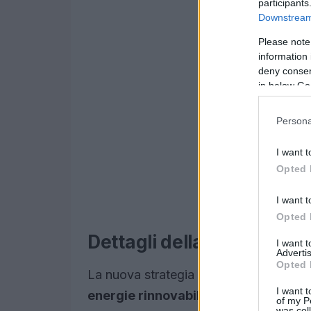
participants
Downstream 
Please note
information 
deny consent
in below Go
Persona
I want t
Opted 
I want t
Opted 
Dettagli della nuova stra
I want 
Advertis
Opted 
La nuova strategia di Apple si fonda su 
I want t
energie rinnovabili
e
responsabilità 
of my P
was col