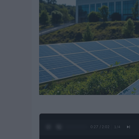
0:28 / 2:02
1
/
4