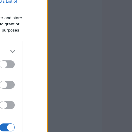
B’s List of
er and store
to grant or
ed purposes