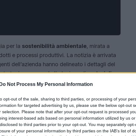
ia per la
sostenibilità ambientale
, mirata a
otti e processi produttivi. La notizia è arrivata
enti dell’azienda hanno delineato i dettagli del
La strategia comprende l’adozione di
materiali
di fornitura e un incremento nell’uso di
energie
Do Not Process My Personal Information
oler diventare un’azienda completamente
carbon
to opt-out of the sale, sharing to third parties, or processing of your per
tivo che richiede un impegno significativo in
formation for targeted advertising by us, please use the below opt-out s
r selection. Please note that after your opt-out request is processed y
eing interest-based ads based on personal information utilized by us or
disclosed to third parties prior to your opt-out. You may separately opt-
losure of your personal information by third parties on the IAB’s list of