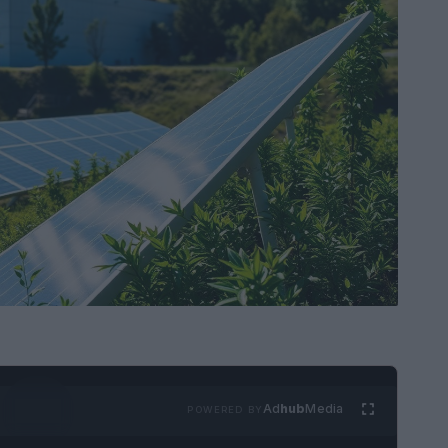
Ad
hub
Media
POWERED BY