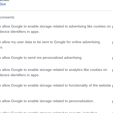
io riciclato e di altre sostanze provenienti da
Out
 solo diminuisce la necessità di estrazione di
 una gestione più sostenibile delle risorse
consents
 per garantire che tutti i suoi prodotti siano
o allow Google to enable storage related to advertising like cookies on
evice identifiers in apps.
a fine vita, riducendo così i rifiuti elettronici.
o allow my user data to be sent to Google for online advertising
i energie rinnovabili per promuovere l’uso di fonti
s.
 distribuzione. I fatti sono questi: l’azienda ha già
to allow Google to send me personalized advertising.
sfacendo oltre il 100% del suo fabbisogno
ovabili. L’obiettivo è espandere ulteriormente
o allow Google to enable storage related to analytics like cookies on
evice identifiers in apps.
itori e partner per incrementare l’uso di fonti
provvigionamento.
o allow Google to enable storage related to functionality of the website
o allow Google to enable storage related to personalization.
le
è stata prevalentemente positiva. Esperti e
o allow Google to enable storage related to security, including