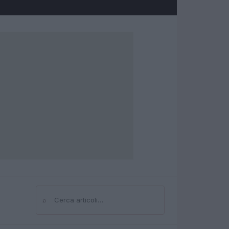
⌕
Cerca