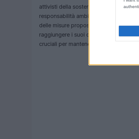
attivisti della sostenibilità hanno app
authenti
responsabilità ambientale. Tuttavia, alcu
delle misure proposte. Sarà fondamenta
raggiungere i suoi obiettivi di sostenib
cruciali per mantenere la fiducia del pub