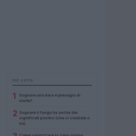
PIÙ LETTI
1
Sognare una bara è presagio di
morte?
2
Sognare il fango ha anche dei
significati positivi (che ci crediate o
no)
Come valorizzare la zona giorno