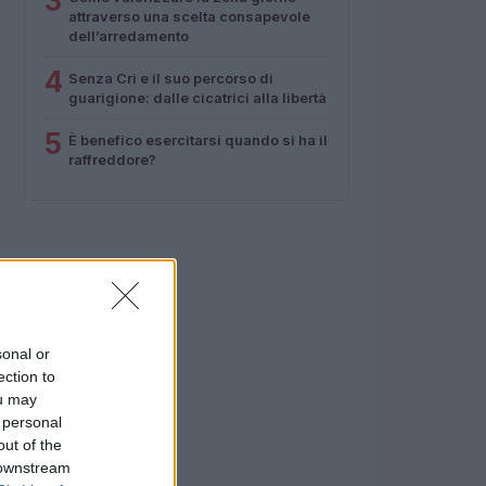
3
attraverso una scelta consapevole
dell’arredamento
4
Senza Cri e il suo percorso di
guarigione: dalle cicatrici alla libertà
5
È benefico esercitarsi quando si ha il
raffreddore?
sonal or
ection to
ou may
 personal
out of the
 downstream