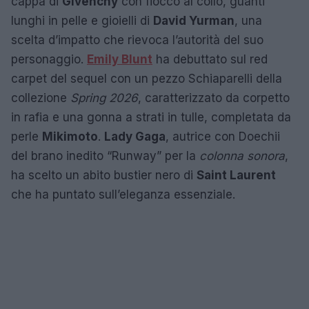
cappa di
Givenchy
con fiocco al collo, guanti
lunghi in pelle e gioielli di
David Yurman
, una
scelta d’impatto che rievoca l’autorità del suo
personaggio.
Emily Blunt
ha debuttato sul red
carpet del sequel con un pezzo Schiaparelli della
collezione
Spring 2026
, caratterizzato da corpetto
in rafia e una gonna a strati in tulle, completata da
perle
Mikimoto
.
Lady Gaga
, autrice con Doechii
del brano inedito “Runway” per la
colonna sonora
,
ha scelto un abito bustier nero di
Saint Laurent
che ha puntato sull’eleganza essenziale.