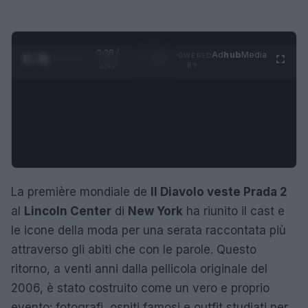
0:29 /
Ad
hub
Media
POWERED
1
/
4
1:47
BY
La première mondiale de
Il Diavolo veste Prada 2
al
Lincoln Center
di
New York
ha riunito il cast e
le icone della moda per una serata raccontata più
attraverso gli abiti che con le parole. Questo
ritorno, a venti anni dalla pellicola originale del
2006, è stato costruito come un vero e proprio
evento: fotografi, ospiti famosi e outfit studiati per