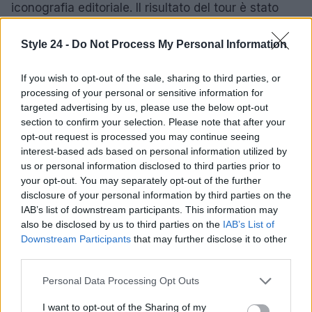
iconografia editoriale. Il risultato del tour è stato
evidente: ogni città ha fornito un palcoscenico per
Style 24 -
Do Not Process My Personal Information
raccontare sfaccettature diverse del film e dei suoi
interpreti, fino al gran finale del 20 aprile 2026 al
If you wish to opt-out of the sale, sharing to third parties, or
Lincoln Center, che ha raccolto tutto il lavoro
processing of your personal or sensitive information for
scenografico e stilistico in una serata di
targeted advertising by us, please use the below opt-out
section to confirm your selection. Please note that after your
celebrazione.
opt-out request is processed you may continue seeing
interest-based ads based on personal information utilized by
La serata ha confermato che, prima ancora
us or personal information disclosed to third parties prior to
dell’uscita nelle sale italiane il 29 aprile 2026,
Il
your opt-out. You may separately opt-out of the further
Diavolo veste Prada 2
è già un fenomeno che si
disclosure of your personal information by third parties on the
IAB’s list of downstream participants. This information may
esprime anche attraverso il guardaroba. Tra
also be disclosed by us to third parties on the
IAB’s List of
omaggi alla pellicola del 2006, scelte couture e la
Downstream Participants
that may further disclose it to other
firma musicale di
Lady Gaga
, il red carpet ha
third parties.
funzionato come una vorace anteprima mediatica:
Please note that this website/app uses one or more Google
Personal Data Processing Opt Outs
uno spettacolo nel quale moda e cinema si sono
services and may gather and store information including but
not limited to your visit or usage behaviour. You may click to
I want to opt-out of the Sharing of my