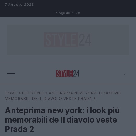
Salta al contenuto
7 Agosto 2026
7 Agosto 2026
⌕
×
⌕
HOME
»
LIFESTYLE
»
ANTEPRIMA NEW YORK: I LOOK PIÙ
Cerca
MEMORABILI DE IL DIAVOLO VESTE PRADA 2
Anteprima new york: i look più
memorabili de Il diavolo veste
Prada 2