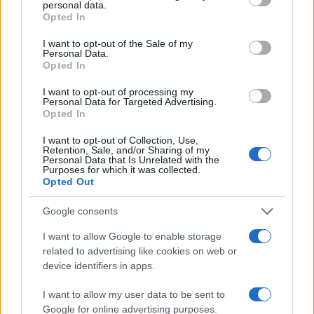
intrecciati con naturalezza, lasciando una traccia
personal data.
grant or deny consent to Google and its third-party tags to
Opted In
visiva destinata a durare.
use your data for below specified purposes in below Google
consent section.
I want to opt-out of the Sale of my
Personal Data.
Opted In
AUTORE
Beatrice Faggin
I want to opt-out of processing my
Personal Data for Targeted Advertising.
Opted In
Beatrice Faggin ha ottenuto documenti ufficiali
su una gara d'appalto dopo una settimana di
I want to opt-out of Collection, Use,
accesso agli atti; è redattrice di desk che
Retention, Sale, and/or Sharing of my
costruisce feature investigative e coordina
Personal Data that Is Unrelated with the
Purposes for which it was collected.
fact-checking interno. Genovese di nascita,
Opted Out
tiene un database personale di contratti
pubblici consultabili in redazione.
Google consents
I want to allow Google to enable storage
related to advertising like cookies on web or
device identifiers in apps.
I want to allow my user data to be sent to
Google for online advertising purposes.