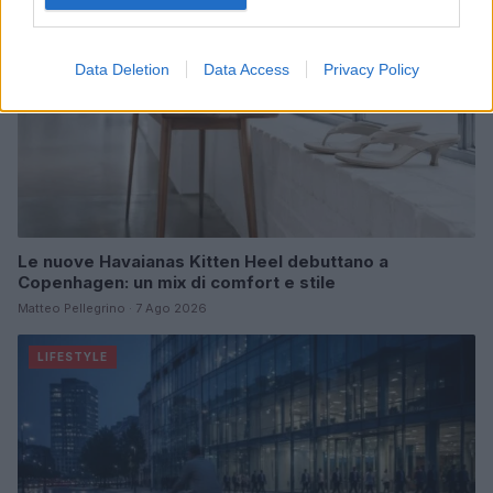
Data Deletion
Data Access
Privacy Policy
Le nuove Havaianas Kitten Heel debuttano a
Copenhagen: un mix di comfort e stile
Matteo Pellegrino · 7 Ago 2026
LIFESTYLE