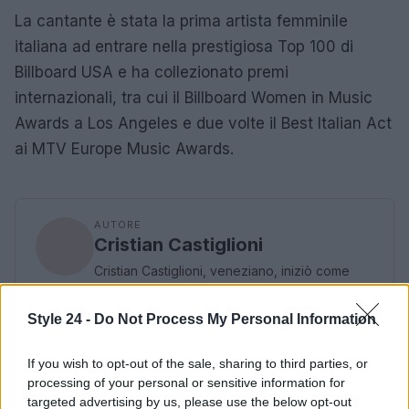
La cantante è stata la prima artista femminile
italiana ad entrare nella prestigiosa Top 100 di
Billboard USA e ha collezionato premi
internazionali, tra cui il Billboard Women in Music
Awards a Los Angeles e due volte il Best Italian Act
ai MTV Europe Music Awards.
AUTORE
Cristian Castiglioni
Cristian Castiglioni, veneziano, iniziò come
blogger dopo aver postato una guida sui
bacari e ricevuto centinaia di messaggi: quella
Style 24 -
Do Not Process My Personal Information
reazione spinse la sua trasformazione in
redattore. Cura contenuti amichevoli e porta in
If you wish to opt-out of the sale, sharing to third parties, or
redazione appunti fotografici di vaporetto e
processing of your personal or sensitive information for
cicchetti.
targeted advertising by us, please use the below opt-out