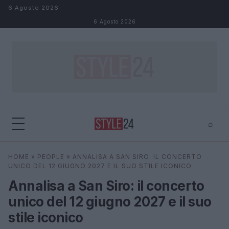
Salta al contenuto
6 Agosto 2026
6 Agosto 2026
⌕
×
⌕
HOME
»
PEOPLE
»
ANNALISA A SAN SIRO: IL CONCERTO
Cerca
UNICO DEL 12 GIUGNO 2027 E IL SUO STILE ICONICO
Annalisa a San Siro: il concerto
unico del 12 giugno 2027 e il suo
stile iconico