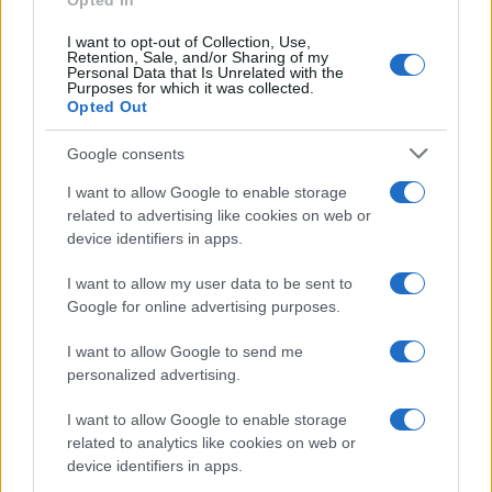
Opted In
Continua a leggere
I want to opt-out of Collection, Use,
Retention, Sale, and/or Sharing of my
Personal Data that Is Unrelated with the
Purposes for which it was collected.
PEOPLE
Opted Out
Google consents
I want to allow Google to enable storage
related to advertising like cookies on web or
device identifiers in apps.
I want to allow my user data to be sent to
Google for online advertising purposes.
I want to allow Google to send me
personalized advertising.
Role Model e Dakota Johnson: la coppia che unisce
I want to allow Google to enable storage
arte e vita
related to analytics like cookies on web or
Matteo Pellegrino · 5 Ago 2026
device identifiers in apps.