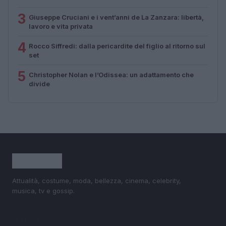
3
Giuseppe Cruciani e i vent’anni de La Zanzara: libertà,
lavoro e vita privata
4
Rocco Siffredi: dalla pericardite del figlio al ritorno sul
set
5
Christopher Nolan e l’Odissea: un adattamento che
divide
Attualità, costume, moda, bellezza, cinema, celebrity,
musica, tv e gossip.
SEZIONI