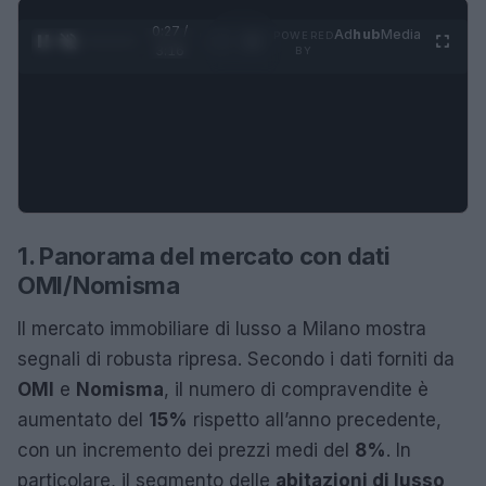
0:28 /
Ad
hub
Media
POWERED
1
/
4
3:16
BY
1. Panorama del mercato con dati
OMI/Nomisma
Il mercato immobiliare di lusso a Milano mostra
segnali di robusta ripresa. Secondo i dati forniti da
OMI
e
Nomisma
, il numero di compravendite è
aumentato del
15%
rispetto all’anno precedente,
con un incremento dei prezzi medi del
8%
. In
particolare, il segmento delle
abitazioni di lusso