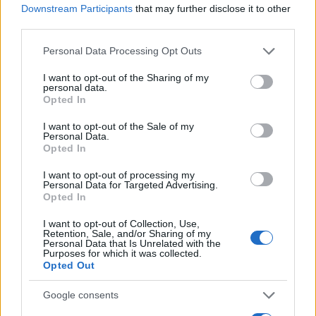
Downstream Participants
that may further disclose it to other
third parties.
Magical Creatures: le statuette ufficiali di Harry Potter
Please note that this website/app uses one or more Google
su Amazon
Personal Data Processing Opt Outs
services and may gather and store information including but
Beatrice Bonaventura · 7 Ago 2026
not limited to your visit or usage behaviour. You may click to
I want to opt-out of the Sharing of my
personal data.
grant or deny consent to Google and its third-party tags to
Opted In
LIFESTYLE
use your data for below specified purposes in below Google
consent section.
I want to opt-out of the Sale of my
Personal Data.
Opted In
I want to opt-out of processing my
Personal Data for Targeted Advertising.
Opted In
I want to opt-out of Collection, Use,
Retention, Sale, and/or Sharing of my
Personal Data that Is Unrelated with the
Purposes for which it was collected.
Opted Out
Italia, cultura e soft power: come valorizzare il nostro
Google consents
patrimonio