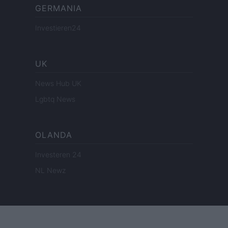
GERMANIA
Investieren24
UK
News Hub UK
Lgbtq News
OLANDA
Investeren 24
NL Newz