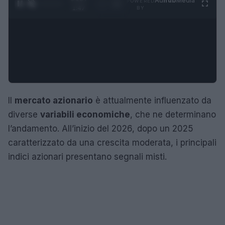
Ad
hub
Media
POWERED
1
/
4
1:47
BY
Il
mercato azionario
è attualmente influenzato da
diverse
variabili economiche
, che ne determinano
l’andamento. All’inizio del 2026, dopo un 2025
caratterizzato da una crescita moderata, i principali
indici azionari presentano segnali misti.