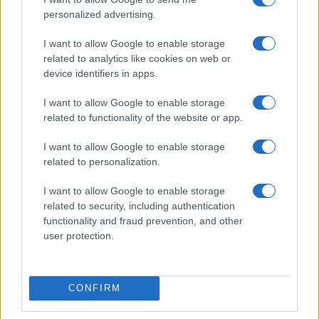
personalized advertising.
I want to allow Google to enable storage
related to analytics like cookies on web or
Zalando Visionary Award: INSTITUTION di Galib
device identifiers in apps.
Gassanoff vince a Copenhagen
Cristian Castiglioni · 7 Ago 2026
I want to allow Google to enable storage
related to functionality of the website or app.
OFFERTE&CONSIGLI
I want to allow Google to enable storage
related to personalization.
I want to allow Google to enable storage
related to security, including authentication
functionality and fraud prevention, and other
user protection.
CONFIRM