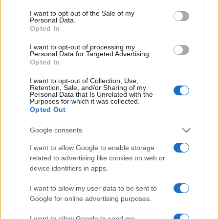
consent section.
I want to opt-out of the Sale of my
Personal Data.
Opted In
I want to opt-out of processing my
Personal Data for Targeted Advertising.
Opted In
I want to opt-out of Collection, Use,
Come abbinare le scarpe arancioni: consigli e
Retention, Sale, and/or Sharing of my
ispirazioni per l’estate 2026
Personal Data that Is Unrelated with the
Purposes for which it was collected.
Beatrice Bonaventura · 7 Ago 2026
Opted Out
LIFESTYLE
Google consents
I want to allow Google to enable storage
related to advertising like cookies on web or
device identifiers in apps.
I want to allow my user data to be sent to
Google for online advertising purposes.
I want to allow Google to send me