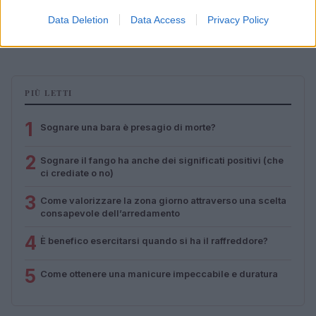
Magical Creatures: le statuette ufficiali di Harry Potter
su Amazon
Data Deletion
Data Access
Privacy Policy
Beatrice Bonaventura · 7 Ago 2026
PIÙ LETTI
1
Sognare una bara è presagio di morte?
2
Sognare il fango ha anche dei significati positivi (che
ci crediate o no)
3
Come valorizzare la zona giorno attraverso una scelta
consapevole dell’arredamento
4
È benefico esercitarsi quando si ha il raffreddore?
5
Come ottenere una manicure impeccabile e duratura