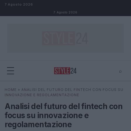
Salta al contenuto
7 Agosto 2026
7 Agosto 2026
⌕
×
⌕
HOME
»
ANALISI DEL FUTURO DEL FINTECH CON FOCUS SU
Cerca
INNOVAZIONE E REGOLAMENTAZIONE
Analisi del futuro del fintech con
focus su innovazione e
regolamentazione