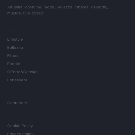
Attualità, costume, moda, bellezza, cinema, celebrity,
musica, tv e gossip.
SEZIONI
Lifestyle
Bellezza
Fitness
People
Offerte&Consigli
Benessere
MAGAZINE
Contattaci
LEGALE
Cookie Policy
Privacy Policy