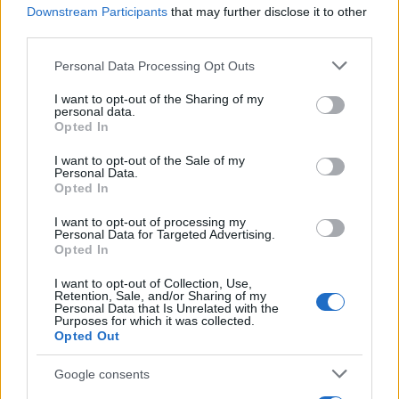
Downstream Participants
that may further disclose it to other
third parties.
Mind-cooling in città: routine elegante da 10 minuti per
Please note that this website/app uses one or more Google
Personal Data Processing Opt Outs
mente fresca senza rovinare il make-up
services and may gather and store information including but
Beatrice Bonaventura · 7 Ago 2026
not limited to your visit or usage behaviour. You may click to
I want to opt-out of the Sharing of my
personal data.
grant or deny consent to Google and its third-party tags to
Opted In
BENESSERE
use your data for below specified purposes in below Google
consent section.
I want to opt-out of the Sale of my
Personal Data.
Opted In
I want to opt-out of processing my
Personal Data for Targeted Advertising.
Opted In
I want to opt-out of Collection, Use,
Retention, Sale, and/or Sharing of my
Personal Data that Is Unrelated with the
Purposes for which it was collected.
Opted Out
Google consents
Rituali di energia femminile per autostima ed
equilibrio