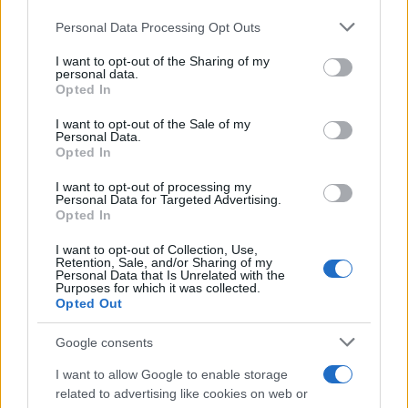
Cristian Castiglioni · 7 Ago 2026
Please note that this website/app uses one or more Google
Personal Data Processing Opt Outs
services and may gather and store information including but
OFFERTE&CONSIGLI
not limited to your visit or usage behaviour. You may click to
I want to opt-out of the Sharing of my
personal data.
grant or deny consent to Google and its third-party tags to
Opted In
use your data for below specified purposes in below Google
consent section.
I want to opt-out of the Sale of my
Personal Data.
Opted In
I want to opt-out of processing my
Personal Data for Targeted Advertising.
Opted In
I want to opt-out of Collection, Use,
Retention, Sale, and/or Sharing of my
Personal Data that Is Unrelated with the
Purposes for which it was collected.
Magical Creatures: le statuette ufficiali di Harry Potter
Opted Out
su Amazon
Google consents
Beatrice Bonaventura · 7 Ago 2026
I want to allow Google to enable storage
LIFESTYLE
related to advertising like cookies on web or