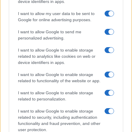
device identifiers in apps.
I want to allow my user data to be sent to
Google for online advertising purposes.
I want to allow Google to send me
personalized advertising.
I want to allow Google to enable storage
related to analytics like cookies on web or
device identifiers in apps.
Italia, cultura e soft power: come valorizzare il nostro
I want to allow Google to enable storage
patrimonio
related to functionality of the website or app.
Camilla Fiore · 7 Ago 2026
I want to allow Google to enable storage
related to personalization.
PIÙ LETTI
I want to allow Google to enable storage
related to security, including authentication
1
functionality and fraud prevention, and other
Sognare una bara è presagio di morte?
user protection.