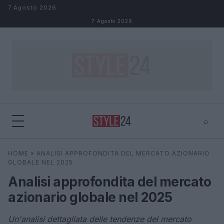
Salta al contenuto
7 Agosto 2026
7 Agosto 2026
⌕
×
⌕
HOME
»
ANALISI APPROFONDITA DEL MERCATO AZIONARIO
Cerca
GLOBALE NEL 2025
Analisi approfondita del mercato
azionario globale nel 2025
Un'analisi dettagliata delle tendenze del mercato