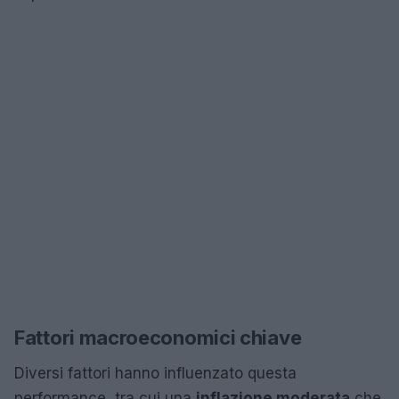
Fattori macroeconomici chiave
Diversi fattori hanno influenzato questa
performance, tra cui una
inflazione moderata
che