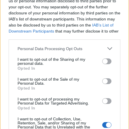
us or personal information disclosed to third parties prior to
your opt-out. You may separately opt-out of the further
disclosure of your personal information by third parties on the
IAB’s list of downstream participants. This information may
also be disclosed by us to third parties on the
IAB’s List of
Downstream Participants
that may further disclose it to other
third parties.
Please note that this website/app uses one or more Google
Personal Data Processing Opt Outs
services and may gather and store information including but
not limited to your visit or usage behaviour. You may click to
I want to opt-out of the Sharing of my
personal data.
grant or deny consent to Google and its third-party tags to
Opted In
use your data for below specified purposes in below Google
consent section.
I want to opt-out of the Sale of my
Personal Data.
Opted In
I want to opt-out of processing my
Personal Data for Targeted Advertising.
Continua a leggere
Opted In
I want to opt-out of Collection, Use,
BELLEZZA
Retention, Sale, and/or Sharing of my
Personal Data that Is Unrelated with the