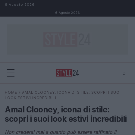
Salta al contenuto
6 Agosto 2026
6 Agosto 2026
⌕
×
⌕
HOME
»
AMAL CLOONEY, ICONA DI STILE: SCOPRI I SUOI
Cerca
LOOK ESTIVI INCREDIBILI
Amal Clooney, icona di stile:
scopri i suoi look estivi incredibili
Non crederai mai a quanto può essere raffinato il