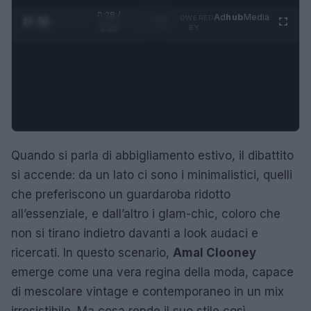
0:29 /
Ad
hub
Media
POWERED
1
/
4
3:16
BY
Quando si parla di abbigliamento estivo, il dibattito
si accende: da un lato ci sono i minimalistici, quelli
che preferiscono un guardaroba ridotto
all’essenziale, e dall’altro i glam-chic, coloro che
non si tirano indietro davanti a look audaci e
ricercati. In questo scenario,
Amal Clooney
emerge come una vera regina della moda, capace
di mescolare vintage e contemporaneo in un mix
irresistibile. Ma cosa rende il suo stile così