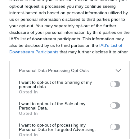
Continua a leggere
opt-out request is processed you may continue seeing
interest-based ads based on personal information utilized by
us or personal information disclosed to third parties prior to
SALUTE
your opt-out. You may separately opt-out of the further
disclosure of your personal information by third parties on the
IAB’s list of downstream participants. This information may
also be disclosed by us to third parties on the
IAB’s List of
Downstream Participants
that may further disclose it to other
third parties.
Please note that this website/app uses one or more Google
Personal Data Processing Opt Outs
services and may gather and store information including but
not limited to your visit or usage behaviour. You may click to
I want to opt-out of the Sharing of my
personal data.
grant or deny consent to Google and its third-party tags to
Opted In
use your data for below specified purposes in below Google
consent section.
I want to opt-out of the Sale of my
Personal Data.
Ozono e caldo urbano: difendere pelle e vie
Opted In
respiratorie
Beatrice Bonaventura · 9 Ago 2026
I want to opt-out of processing my
Personal Data for Targeted Advertising.
Opted In
SALUTE