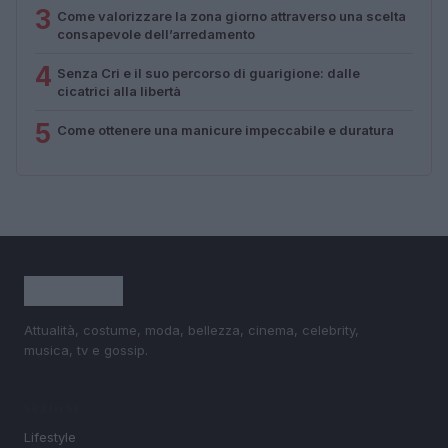
3
Come valorizzare la zona giorno attraverso una scelta
consapevole dell’arredamento
4
Senza Cri e il suo percorso di guarigione: dalle
cicatrici alla libertà
5
Come ottenere una manicure impeccabile e duratura
Attualità, costume, moda, bellezza, cinema, celebrity,
musica, tv e gossip.
SEZIONI
Lifestyle