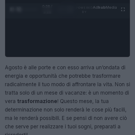
0:29 /
Ad
hub
Media
POWERED
1
/
4
3:16
BY
Agosto è alle porte e con esso arriva un’ondata di
energia e opportunità che potrebbe trasformare
radicalmente il tuo modo di affrontare la vita. Non si
tratta solo di un mese di vacanze: è un momento di
vera
trasformazione
! Questo mese, la tua
determinazione non solo renderà le cose più facili,
ma le renderà possibili. E se pensi di non avere ciò
che serve per realizzare i tuoi sogni, preparati a
ricrederti!