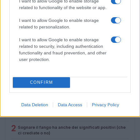
I want to allow Google to enable storage
related to functionality of the website or app.
I want to allow Google to enable storage
related to personalization.
I want to allow Google to enable storage
related to security, including authentication
functionality and fraud prevention, and other
Feng Shui: consigli per posizionare il divano in modo
user protection.
armonico
Beatrice Bonaventura · 9 Ago 2026
CONFIRM
PIÙ LETTI
Data Deletion
Data Access
Privacy Policy
1
Sognare una bara è presagio di morte?
2
Sognare il fango ha anche dei significati positivi (che
ci crediate o no)