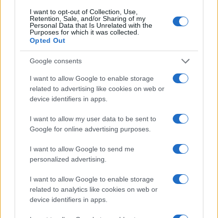
I want to opt-out of Collection, Use,
Retention, Sale, and/or Sharing of my
Personal Data that Is Unrelated with the
Purposes for which it was collected.
Opted Out
Google consents
I want to allow Google to enable storage
related to advertising like cookies on web or
device identifiers in apps.
I want to allow my user data to be sent to
Google for online advertising purposes.
Piano anti-caldo: idratazione smart, outfit freschi e
segnali d’allarme
I want to allow Google to send me
Matteo Pellegrino · 9 Ago 2026
personalized advertising.
LIFESTYLE
I want to allow Google to enable storage
related to analytics like cookies on web or
device identifiers in apps.