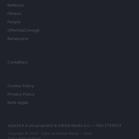
Bellezza
Fitness
People
Offerte&Consigli
Benessere
MAGAZINE
Contattaci
LEGALE
Cookie Policy
Privacy Policy
Note legali
style24.it è una proprietà di AdHub Media S.r.l. — REA 2729933
Copyright © 2026 · Edito da AdHub Media — Italia
Tutti i diritti riservati