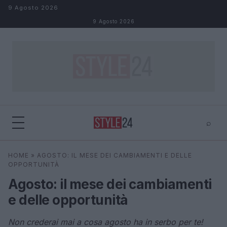
Salta al contenuto
9 Agosto 2026
9 Agosto 2026
⌕
×
⌕
HOME
»
AGOSTO: IL MESE DEI CAMBIAMENTI E DELLE
Cerca
OPPORTUNITÀ
Agosto: il mese dei cambiamenti
e delle opportunità
Non crederai mai a cosa agosto ha in serbo per te!