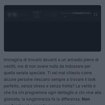
0:29 /
Ad
hub
Media
POWERED
1
/
4
2:02
BY
Immagina di trovarti davanti a un armadio pieno di
vestiti, ma di non avere nulla da indossare per
quella serata speciale. Ti sei mai chiesto come
alcune persone riescano sempre a trovare il look
perfetto, senza stress e senza fretta? La verità è
che tra chi programma ogni dettaglio e chi vive alla
giornata, la lungimiranza fa la differenza.
Non