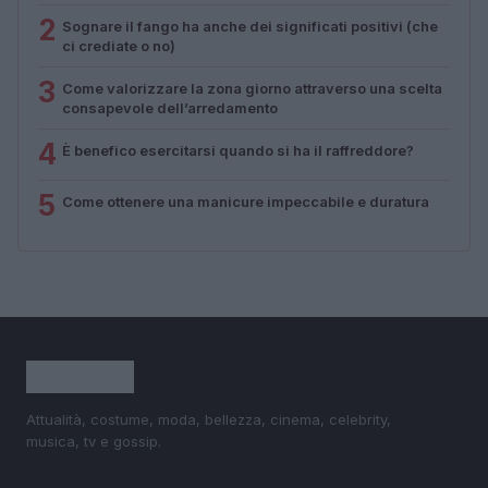
2
Sognare il fango ha anche dei significati positivi (che
ci crediate o no)
3
Come valorizzare la zona giorno attraverso una scelta
consapevole dell’arredamento
4
È benefico esercitarsi quando si ha il raffreddore?
5
Come ottenere una manicure impeccabile e duratura
Attualità, costume, moda, bellezza, cinema, celebrity,
musica, tv e gossip.