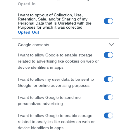
Opted In
I want to opt-out of Collection, Use,
Retention, Sale, and/or Sharing of my
Personal Data that Is Unrelated with the
Continua a leggere
Purposes for which it was collected.
Opted Out
LIFESTYLE
Google consents
I want to allow Google to enable storage
related to advertising like cookies on web or
device identifiers in apps.
I want to allow my user data to be sent to
Google for online advertising purposes.
I want to allow Google to send me
personalized advertising.
I want to allow Google to enable storage
related to analytics like cookies on web or
Dove si terrà Vogue World nel 2027: la scelta di San
Francisco
device identifiers in apps.