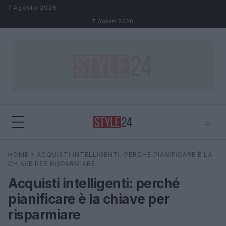
Salta al contenuto
7 Agosto 2026
7 Agosto 2026
⌕
×
⌕
HOME
»
ACQUISTI INTELLIGENTI: PERCHÉ PIANIFICARE È LA
Cerca
CHIAVE PER RISPARMIARE
Acquisti intelligenti: perché
pianificare è la chiave per
risparmiare