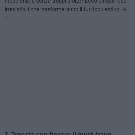
modo chic e senza troppi sforzi? Ecco cinque idee
irresistibili che trasformeranno il tuo look estivo! ☀️
✨
1. Treccia con fiocco: il must-have