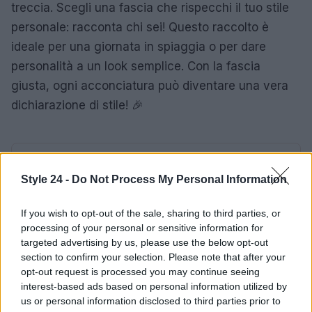
treccia. Scegli una fascia che rispecchi il tuo stile
personale: racconta chi sei! Questo raccolto è
ideale per una giornata in spiaggia o per dare
personalità a un look semplice. Con la fascia
giusta, ogni acconciatura può diventare una vera
dichiarazione di stile! 🎉
AUTORE
Staff
Style 24 -
Do Not Process My Personal Information
If you wish to opt-out of the sale, sharing to third parties, or
processing of your personal or sensitive information for
targeted advertising by us, please use the below opt-out
section to confirm your selection. Please note that after your
opt-out request is processed you may continue seeing
interest-based ads based on personal information utilized by
us or personal information disclosed to third parties prior to