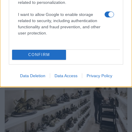
related to personalization.
I want to allow Google to enable storage
related to security, including authentication
functionality and fraud prevention, and other
user protection.
Zalando Visionary Award: INSTITUTION di Galib
Gassanoff vince a Copenhagen
Cristian Castiglioni · 7 Ago 2026
CONFIRM
OFFERTE&CONSIGLI
Data Deletion
Data Access
Privacy Policy