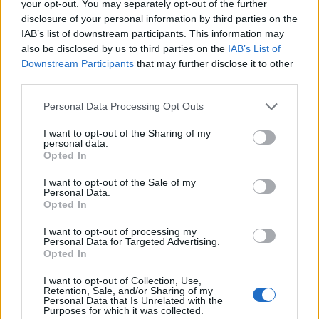
your opt-out. You may separately opt-out of the further
disclosure of your personal information by third parties on the
IAB’s list of downstream participants. This information may
also be disclosed by us to third parties on the
IAB’s List of
Downstream Participants
that may further disclose it to other
third parties.
Please note that this website/app uses one or more Google
Personal Data Processing Opt Outs
services and may gather and store information including but
not limited to your visit or usage behaviour. You may click to
I want to opt-out of the Sharing of my
personal data.
grant or deny consent to Google and its third-party tags to
Opted In
use your data for below specified purposes in below Google
consent section.
I want to opt-out of the Sale of my
Personal Data.
Opted In
Continua a leggere
I want to opt-out of processing my
Personal Data for Targeted Advertising.
Opted In
OFFERTE&CONSIGLI
I want to opt-out of Collection, Use,
Retention, Sale, and/or Sharing of my
Personal Data that Is Unrelated with the
Purposes for which it was collected.