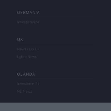
GERMANIA
Investieren24
UK
News Hub UK
Lgbtq News
OLANDA
Investeren 24
NL Newz