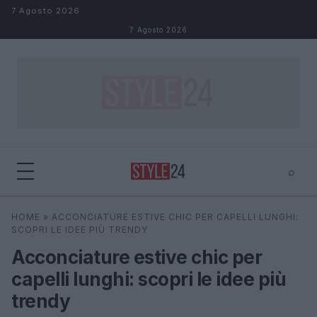
Salta al contenuto
7 Agosto 2026
7 Agosto 2026
⌕
×
⌕
HOME
»
ACCONCIATURE ESTIVE CHIC PER CAPELLI LUNGHI:
Cerca
SCOPRI LE IDEE PIÙ TRENDY
Acconciature estive chic per
capelli lunghi: scopri le idee più
trendy