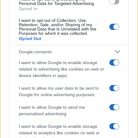
Personal Data for Targeted Advertising.
Opted In
I want to opt-out of Collection, Use,
Retention, Sale, and/or Sharing of my
Continua a leggere
Personal Data that Is Unrelated with the
Purposes for which it was collected.
Opted Out
LIFESTYLE
Google consents
I want to allow Google to enable storage
related to advertising like cookies on web or
device identifiers in apps.
I want to allow my user data to be sent to
Google for online advertising purposes.
I want to allow Google to send me
personalized advertising.
I want to allow Google to enable storage
Dove si terrà Vogue World nel 2027: la scelta di San
related to analytics like cookies on web or
Francisco