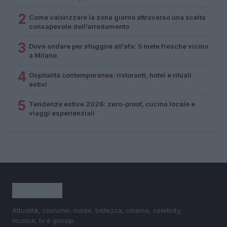
2
Come valorizzare la zona giorno attraverso una scelta
consapevole dell’arredamento
3
Dove andare per sfuggire all’afa: 5 mete fresche vicino
a Milano
4
Ospitalità contemporanea: ristoranti, hotel e rituali
estivi
5
Tendenze estive 2026: zero-proof, cucina locale e
viaggi esperienziali
Attualità, costume, moda, bellezza, cinema, celebrity,
musica, tv e gossip.