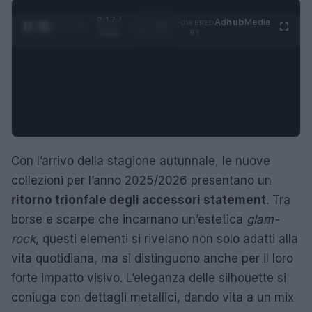
0:18 /
Ad
hub
Media
POWERED
1
/
4
3:16
BY
Con l’arrivo della stagione autunnale, le nuove
collezioni per l’anno 2025/2026 presentano un
ritorno trionfale degli accessori statement
. Tra
borse e scarpe che incarnano un’estetica
glam-
rock
, questi elementi si rivelano non solo adatti alla
vita quotidiana, ma si distinguono anche per il loro
forte impatto visivo. L’eleganza delle silhouette si
coniuga con dettagli metallici, dando vita a un mix