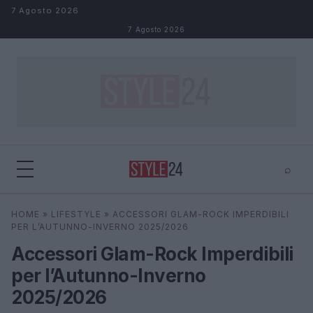
Salta al contenuto
7 Agosto 2026
7 Agosto 2026
⌕
×
⌕
HOME
»
LIFESTYLE
»
ACCESSORI GLAM-ROCK IMPERDIBILI
Cerca
PER L’AUTUNNO-INVERNO 2025/2026
Accessori Glam-Rock Imperdibili
per l’Autunno-Inverno
2025/2026