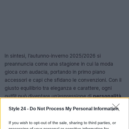
In sintesi, l’autunno-inverno 2025/2026 si
preannuncia come una stagione in cui la moda
gioca con audacia, portando in primo piano
accessori e capi che sfidano le convenzioni. Con il
giusto equilibrio tra eleganza e carattere, ogni
outfit può diventare un’espressione di
personalità
e
stile unico
.
Style 24 -
Do Not Process My Personal Information
If you wish to opt-out of the sale, sharing to third parties, or
AUTORE
processing of your personal or sensitive information for