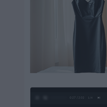
0:28 / 2:02
1
/
4