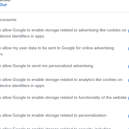
 ogni donna meriti di sentirsi a proprio agio e
Out
tati proprio per questo!
consents
pe Feben, cresciuta in Svezia, che ha saputo
o allow Google to enable storage related to advertising like cookies on
a e creatività. Nella sua collezione, ha
evice identifiers in apps.
barchetta e gonna a sirena midi, dimostrando
o allow my user data to be sent to Google for online advertising
lanciare e armonizzare senza sacrificare la
s.
ile!
to allow Google to send me personalized advertising.
 modellante nero
o allow Google to enable storage related to analytics like cookies on
evice identifiers in apps.
la tua estate? Lascia che sia lui a parlare! La
o allow Google to enable storage related to functionality of the website
rsatilità. Se il tuo abito ha uno scollo ampio che
é, un girocollo semplice può aggiungere un tocco di
o allow Google to enable storage related to personalization.
 per un effetto più audace, prova orecchini
 limone, perfetti per l’estate! Ti immagini già con
o allow Google to enable storage related to security, including