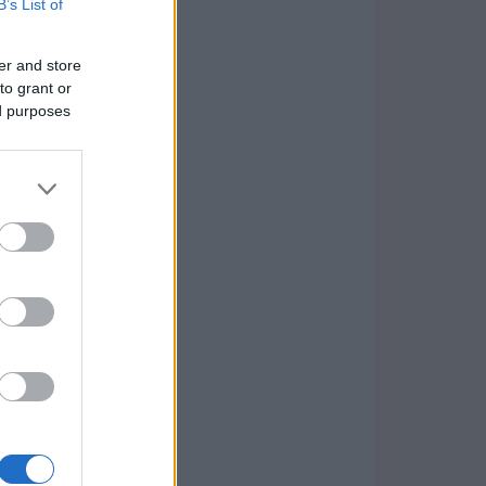
B’s List of
er and store
to grant or
ed purposes