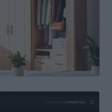
Ad
hub
Media
POWERED BY