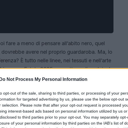
i fare a meno di pensare all’abito nero, quel
a dovrebbe avere nel proprio guardaroba. Ma, lo
erenza? È tutto nelle linee, nei tessuti e nell’arte
la Primavera-Estate 2025 promettono di scolpire la
nza e comfort. Scopriamo insieme perché questi
Do Not Process My Personal Information
preferiti!
to opt-out of the sale, sharing to third parties, or processing of your per
formation for targeted advertising by us, please use the below opt-out s
r selection. Please note that after your opt-out request is processed y
eing interest-based ads based on personal information utilized by us or
disclosed to third parties prior to your opt-out. You may separately opt-
losure of your personal information by third parties on the IAB’s list of