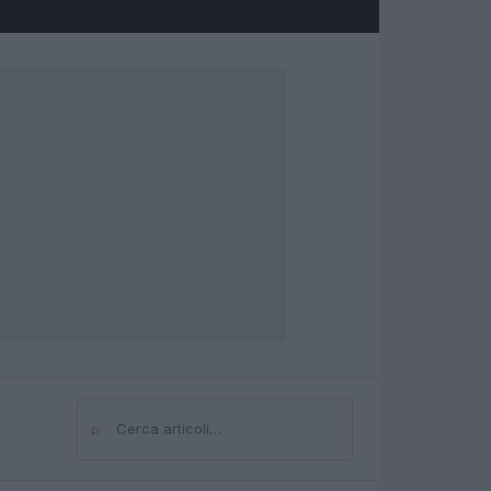
⌕
Cerca