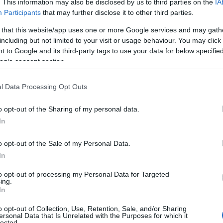
. This information may also be disclosed by us to third parties on the
IA
Participants
that may further disclose it to other third parties.
 that this website/app uses one or more Google services and may gath
including but not limited to your visit or usage behaviour. You may click 
 to Google and its third-party tags to use your data for below specifi
ogle consent section.
l Data Processing Opt Outs
o opt-out of the Sharing of my personal data.
In
cianti e stretch
o opt-out of the Sale of my Personal Data.
In
na un importante ritorno degli abiti fascianti e
to opt-out of processing my Personal Data for Targeted
po di corporatura. Non si tratta solo di moda, ma
ing.
In
 forme femminili. Gli stilisti stanno abbracciando
o opt-out of Collection, Use, Retention, Sale, and/or Sharing
n solo valorizzano il corpo, ma lo fanno con
ersonal Data that Is Unrelated with the Purposes for which it
lected.