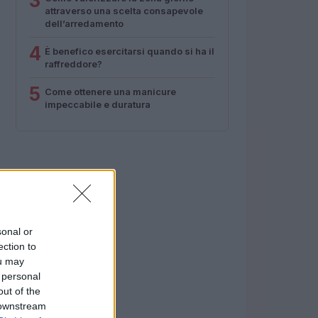
3
attraverso una scelta consapevole
dell’arredamento
4
È benefico esercitarsi quando si ha il
raffreddore?
5
Come ottenere una manicure
impeccabile e duratura
sonal or
ection to
ou may
 personal
out of the
 downstream