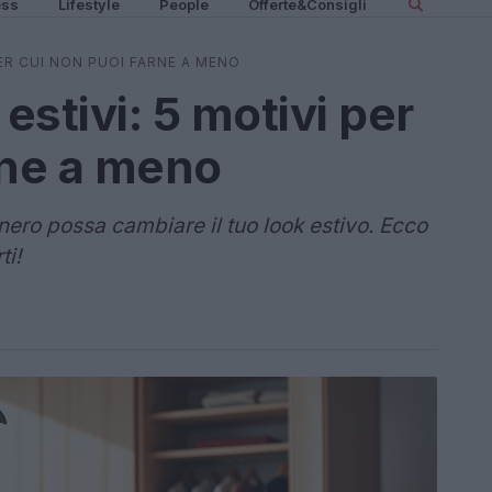
ess
Lifestyle
People
Offerte&Consigli
PER CUI NON PUOI FARNE A MENO
estivi: 5 motivi per
rne a meno
nero possa cambiare il tuo look estivo. Ecco
ti!