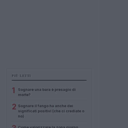
PIÙ LETTI
1
Sognare una bara è presagio di
morte?
2
Sognare il fango ha anche dei
significati positivi (che ci crediate o
no)
Come valorizzare la zona giorno