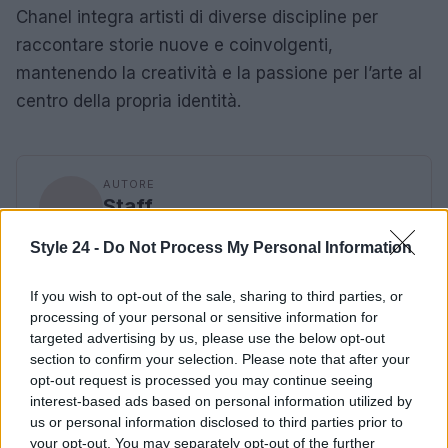
Chanel integra artisti di diverse discipline per
raccontare storie nuove e coinvolgenti,
mantenendo la creatività e la passione per l’arte al
centro della propria identità.
AUTORE
Staff
Style 24 -
Do Not Process My Personal Information
If you wish to opt-out of the sale, sharing to third parties, or
processing of your personal or sensitive information for
targeted advertising by us, please use the below opt-out
section to confirm your selection. Please note that after your
opt-out request is processed you may continue seeing
interest-based ads based on personal information utilized by
us or personal information disclosed to third parties prior to
your opt-out. You may separately opt-out of the further