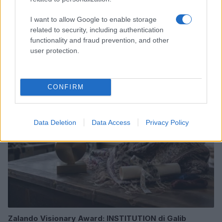
I want to allow Google to enable storage
related to security, including authentication
Scopri Rocca San Giovanni, il borgo abruzzese tra
functionality and fraud prevention, and other
mare e storia
user protection.
Cristian Castiglioni · 8 Ago 2026
LIFESTYLE
CONFIRM
Data Deletion
Data Access
Privacy Policy
Zalando Visionary Award: INSTITUTION di Galib