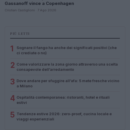
Gassanoff vince a Copenhagen
Cristian Castiglioni · 7 Ago 2026
PIÙ LETTI
1
Sognare il fango ha anche dei significati positivi (che
ci crediate o no)
2
Come valorizzare la zona giorno attraverso una scelta
consapevole dell’arredamento
3
Dove andare per sfuggire all’afa: 5 mete fresche vicino
a Milano
4
Ospitalità contemporanea: ristoranti, hotel e rituali
estivi
5
Tendenze estive 2026: zero-proof, cucina locale e
viaggi esperienziali