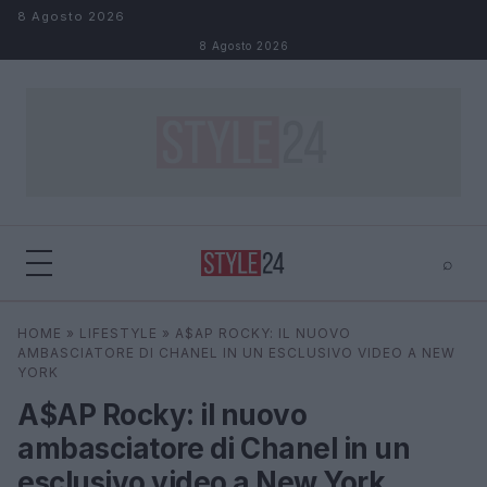
Salta al contenuto
8 Agosto 2026
8 Agosto 2026
⌕
×
⌕
HOME
»
LIFESTYLE
»
A$AP ROCKY: IL NUOVO
Cerca
AMBASCIATORE DI CHANEL IN UN ESCLUSIVO VIDEO A NEW
YORK
A$AP Rocky: il nuovo
ambasciatore di Chanel in un
esclusivo video a New York