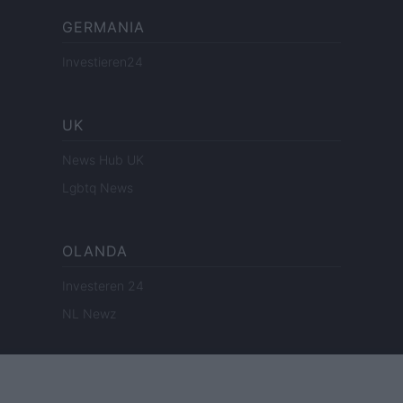
GERMANIA
Investieren24
UK
News Hub UK
Lgbtq News
OLANDA
Investeren 24
NL Newz