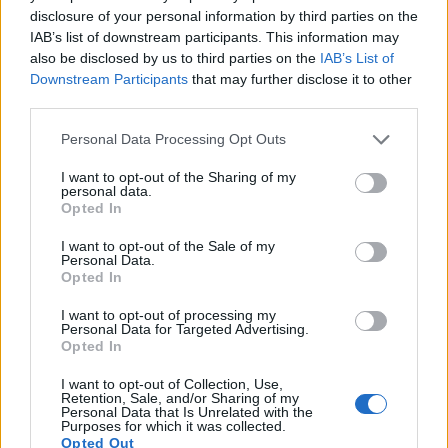
disclosure of your personal information by third parties on the
IAB’s list of downstream participants. This information may
also be disclosed by us to third parties on the
IAB’s List of
Downstream Participants
that may further disclose it to other
third parties.
Please note that this website/app uses one or more Google
Personal Data Processing Opt Outs
services and may gather and store information including but
not limited to your visit or usage behaviour. You may click to
I want to opt-out of the Sharing of my
personal data.
grant or deny consent to Google and its third-party tags to
Opted In
use your data for below specified purposes in below Google
consent section.
I want to opt-out of the Sale of my
Personal Data.
Continua a leggere
Opted In
I want to opt-out of processing my
Personal Data for Targeted Advertising.
LIFESTYLE
Opted In
I want to opt-out of Collection, Use,
Retention, Sale, and/or Sharing of my
Personal Data that Is Unrelated with the
Purposes for which it was collected.
Opted Out