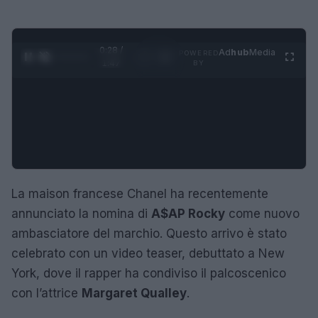
0:29 /
Ad
hub
Media
POWERED
1
/
4
1:47
BY
La maison francese Chanel ha recentemente
annunciato la nomina di
A$AP Rocky
come nuovo
ambasciatore del marchio. Questo arrivo è stato
celebrato con un video teaser, debuttato a New
York, dove il rapper ha condiviso il palcoscenico
con l’attrice
Margaret Qualley
.