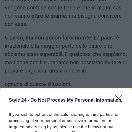
vengono confuse con le fobie e che in alcuni casi
non vanno
oltre le manie
, ma bisogna convivere
con esse.
8
Lo so, ma non posso farci niente
. La paura è
irrazionale e la maggior parte delle paure che
abbiamo sono superabili. È qualcosa che sappiamo,
ma finché non li superiamo non possiamo evitare di
provare angoscia,
ansia
o nervi in
ognuna di queste situazioni.
Style 24 -
Do Not Process My Personal Information
AUTORE
Redazione di style24
If you wish to opt-out of the sale, sharing to third parties, or
processing of your personal or sensitive information for
targeted advertising by us, please use the below opt-out