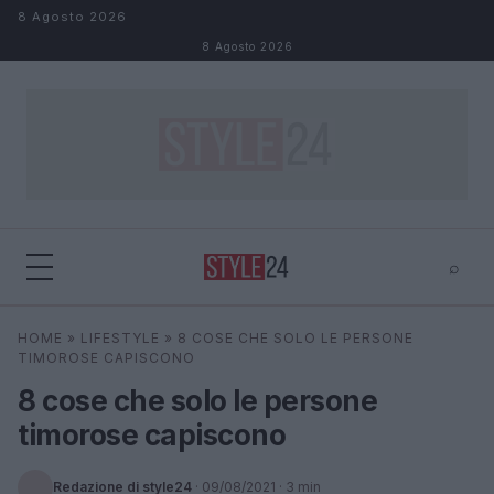
Salta al contenuto
8 Agosto 2026
8 Agosto 2026
⌕
×
⌕
HOME
»
LIFESTYLE
»
8 COSE CHE SOLO LE PERSONE
Cerca
TIMOROSE CAPISCONO
8 cose che solo le persone
timorose capiscono
Redazione di style24
·
09/08/2021
· 3 min