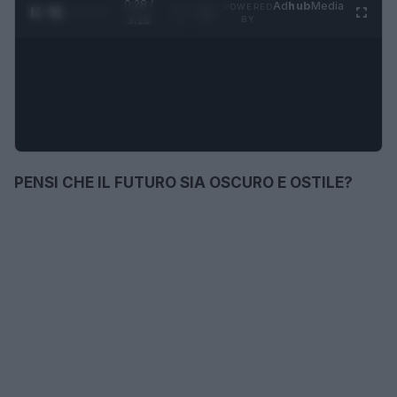
0:29 /
Ad
hub
Media
POWERED
1
/
4
3:16
BY
PENSI CHE IL FUTURO SIA OSCURO E OSTILE?