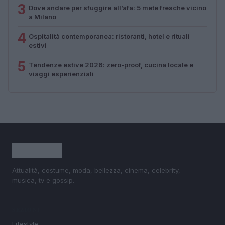
3
Dove andare per sfuggire all’afa: 5 mete fresche vicino
a Milano
4
Ospitalità contemporanea: ristoranti, hotel e rituali
estivi
5
Tendenze estive 2026: zero-proof, cucina locale e
viaggi esperienziali
Attualità, costume, moda, bellezza, cinema, celebrity,
musica, tv e gossip.
SEZIONI
Lifestyle