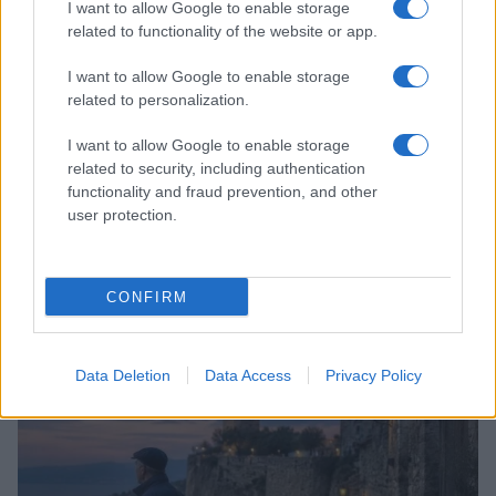
I want to allow Google to enable storage
related to functionality of the website or app.
I want to allow Google to enable storage
related to personalization.
I want to allow Google to enable storage
related to security, including authentication
functionality and fraud prevention, and other
user protection.
Copenhagen Fashion Week SS27: le novità che stanno
CONFIRM
rivoluzionando la moda
Cristian Castiglioni · 8 Ago 2026
Data Deletion
Data Access
Privacy Policy
LIFESTYLE