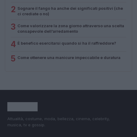
2
Sognare il fango ha anche dei significati positivi (che
ci crediate o no)
3
Come valorizzare la zona giorno attraverso una scelta
consapevole dell’arredamento
4
È benefico esercitarsi quando si ha il raffreddore?
5
Come ottenere una manicure impeccabile e duratura
Attualità, costume, moda, bellezza, cinema, celebrity,
musica, tv e gossip.