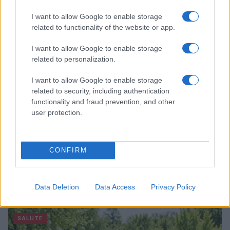
Camilla Fiore · 7 Ago 2026
I want to allow Google to enable storage
related to functionality of the website or app.
PEOPLE
I want to allow Google to enable storage
related to personalization.
I want to allow Google to enable storage
related to security, including authentication
functionality and fraud prevention, and other
user protection.
CONFIRM
Tom Holland e Zendaya: la cerimonia privata e il party
blindato nel Regno Unito
Data Deletion
Data Access
Privacy Policy
Camilla Fiore · 7 Ago 2026
SALUTE