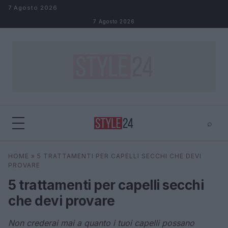
Salta al contenuto
7 Agosto 2026
7 Agosto 2026
⌕
×
⌕
HOME
»
5 TRATTAMENTI PER CAPELLI SECCHI CHE DEVI
Cerca
PROVARE
5 trattamenti per capelli secchi
che devi provare
Non crederai mai a quanto i tuoi capelli possano