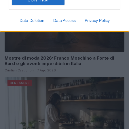
CONFIRM
Data Deletion
Data Access
Privacy Policy
Mostre di moda 2026: Franco Moschino a Forte di
Bard e gli eventi imperdibili in Italia
Cristian Castiglioni · 7 Ago 2026
BENESSERE