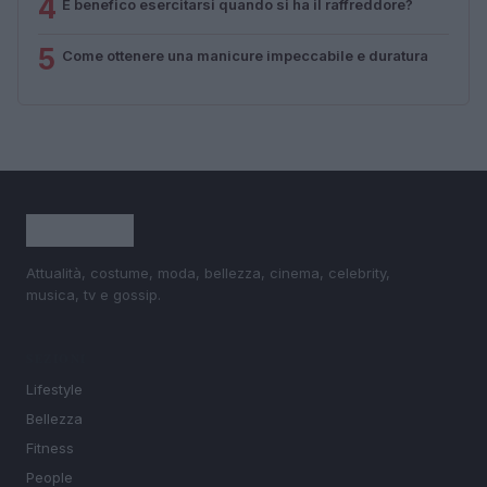
4
È benefico esercitarsi quando si ha il raffreddore?
5
Come ottenere una manicure impeccabile e duratura
Attualità, costume, moda, bellezza, cinema, celebrity,
musica, tv e gossip.
SEZIONI
Lifestyle
Bellezza
Fitness
People