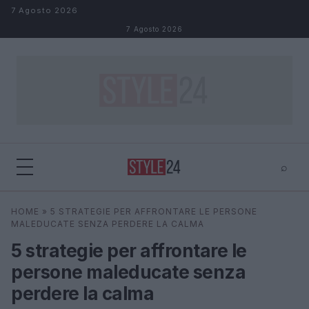
Salta al contenuto
7 Agosto 2026
7 Agosto 2026
⌕
×
⌕
HOME
»
5 STRATEGIE PER AFFRONTARE LE PERSONE
Cerca
MALEDUCATE SENZA PERDERE LA CALMA
5 strategie per affrontare le
persone maleducate senza
perdere la calma