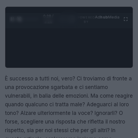
0:29 /
Ad
hub
Media
POWERED
1
/
4
3:16
BY
È successo a tutti noi, vero? Ci troviamo di fronte a
una provocazione sgarbata e ci sentiamo
vulnerabili, in balia delle emozioni. Ma come reagire
quando qualcuno ci tratta male? Adeguarci al loro
tono? Alzare ulteriormente la voce? Ignorarli? O
forse, scegliere una risposta che rifletta il nostro
rispetto, sia per noi stessi che per gli altri? In