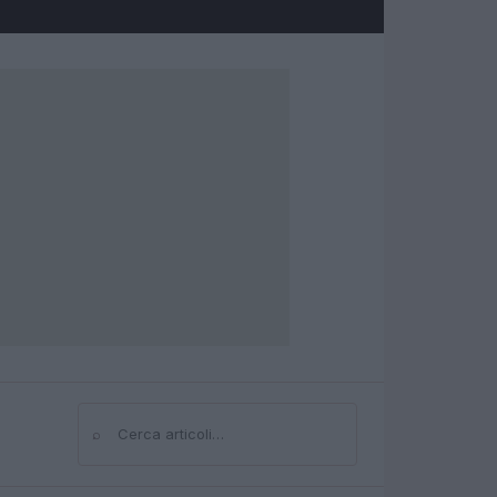
⌕
Cerca