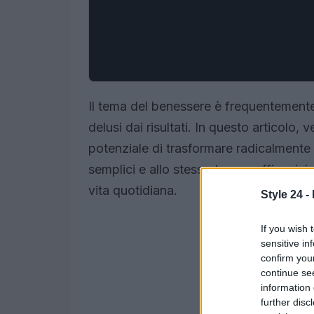
Il tema del benessere è frequentemente 
delusi dai risultati. In questo articolo
potenziale di trasformare radicalmente 
semplici e allo stesso tempo efficaci, i
vita quotidiana.
Style 24 -
If you wish 
sensitive in
confirm you
continue se
information 
further disc