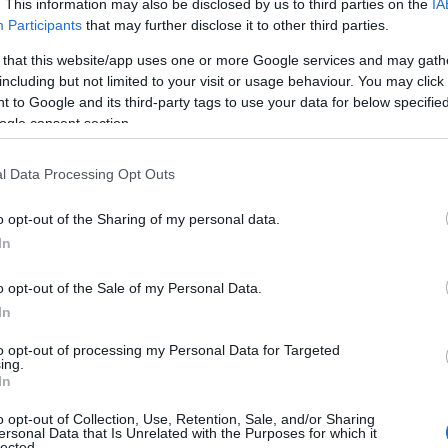
. This information may also be disclosed by us to third parties on the
IA
Participants
that may further disclose it to other third parties.
 that this website/app uses one or more Google services and may gath
including but not limited to your visit or usage behaviour. You may click 
 to Google and its third-party tags to use your data for below specifi
ogle consent section.
l Data Processing Opt Outs
o opt-out of the Sharing of my personal data.
In
ditazione quotidiana
o opt-out of the Sale of my Personal Data.
 consolidata, capace di influenzare
In
 degli individui.
Dedicarvi 10 minuti al giorno
to opt-out of processing my Personal Data for Targeted
igliorare la concentrazione. È fondamentale,
ing.
In
atto per ciascuno. Alcuni preferiscono praticarla
o opt-out of Collection, Use, Retention, Sale, and/or Sharing
ficace alla sera.
ersonal Data that Is Unrelated with the Purposes for which it
lected.