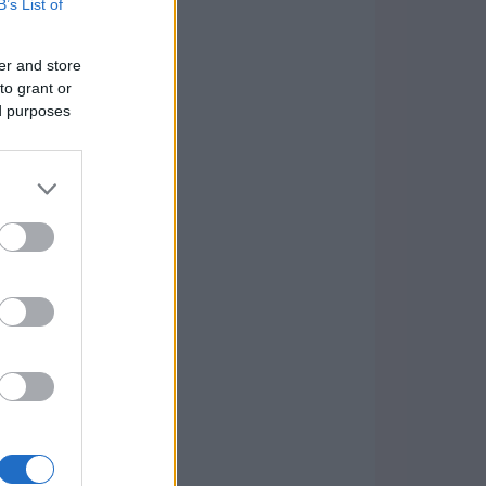
B’s List of
er and store
to grant or
ed purposes