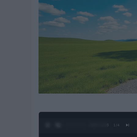
0:10 / 3:16
1
/
4