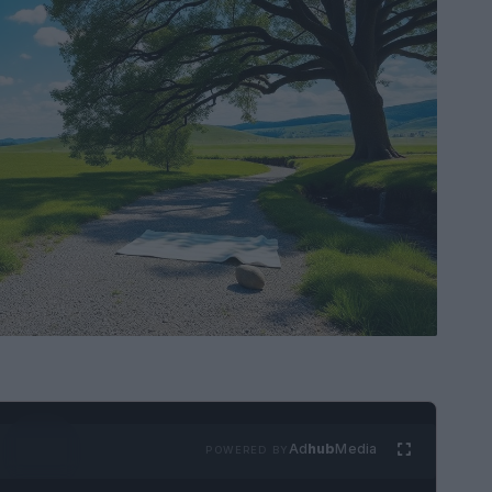
Ad
hub
Media
POWERED BY