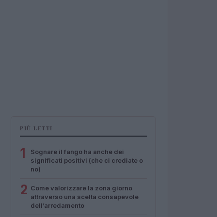
PIÙ LETTI
1
Sognare il fango ha anche dei
significati positivi (che ci crediate o
no)
2
Come valorizzare la zona giorno
attraverso una scelta consapevole
dell’arredamento