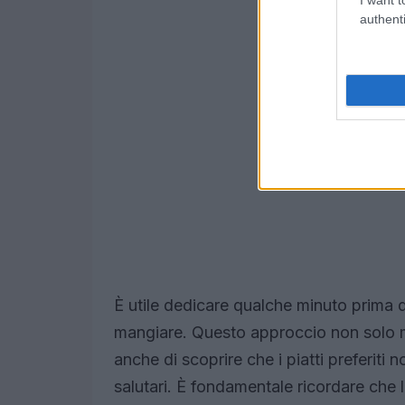
authenti
È utile dedicare qualche minuto prima dei
mangiare. Questo approccio non solo mi
anche di scoprire che i piatti preferi
salutari. È fondamentale ricordare che l