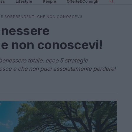
ess
Lifestyle
People
Offerte&Consigli
ERE SORPRENDENTI CHE NON CONOSCEVI!
benessere
he non conoscevi!
benessere totale: ecco 5 strategie
nosce e che non puoi assolutamente perdere!