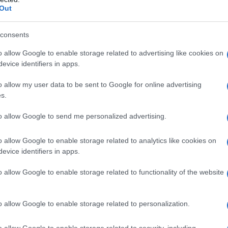
Out
di calma, essenziale per affrontare le sfide
zzando app semplici come Headspace o Calm, che
consents
i. È importante considerare che i benefici
o allow Google to enable storage related to advertising like cookies on
.
evice identifiers in apps.
o allow my user data to be sent to Google for online advertising
vole: mangiare per vivere, non
s.
to allow Google to send me personalized advertising.
te un’importanza fondamentale nella nostra vita
o allow Google to enable storage related to analytics like cookies on
di contare le calorie, ma di ascoltare il proprio
evice identifiers in apps.
sazietà. Gli esperti del settore nutrizionale
o allow Google to enable storage related to functionality of the website
 comunica continuamente le proprie esigenze.
o allow Google to enable storage related to personalization.
o allow Google to enable storage related to security, including