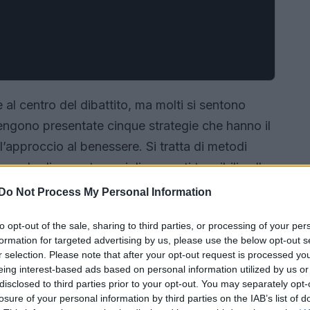
al centro del dibattito, ma molti si sentono
, vengono presentate cinque strategie che hanno il
l’approccio al benessere. Si tratta di metodi
n grado di apportare miglioramenti tangibili nella
Do Not Process My Personal Information
to opt-out of the sale, sharing to third parties, or processing of your per
formation for targeted advertising by us, please use the below opt-out s
r selection. Please note that after your opt-out request is processed y
eing interest-based ads based on personal information utilized by us or
disclosed to third parties prior to your opt-out. You may separately opt-
losure of your personal information by third parties on the IAB’s list of