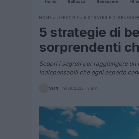
Home
Bellezza
Benessere
Fitn
HOME
»
LIFESTYLE
»
5 STRATEGIE DI BENESS
5 strategie di 
sorprendenti c
Scopri i segreti per raggiungere un 
indispensabili che ogni esperto co
Staff
·
19/09/2025
· 3 min