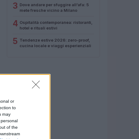
3
Dove andare per sfuggire all’afa: 5
mete fresche vicino a Milano
4
Ospitalità contemporanea: ristoranti,
hotel e rituali estivi
5
Tendenze estive 2026: zero-proof,
cucina locale e viaggi esperienziali
sonal or
ection to
ou may
 personal
out of the
 downstream