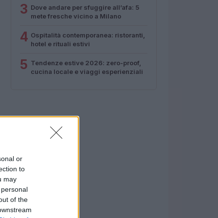
3
Dove andare per sfuggire all’afa: 5
mete fresche vicino a Milano
4
Ospitalità contemporanea: ristoranti,
hotel e rituali estivi
5
Tendenze estive 2026: zero-proof,
cucina locale e viaggi esperienziali
sonal or
ection to
ou may
 personal
out of the
 downstream