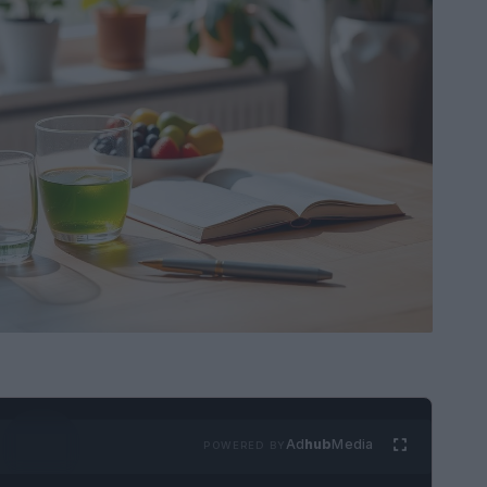
Ad
hub
Media
POWERED BY