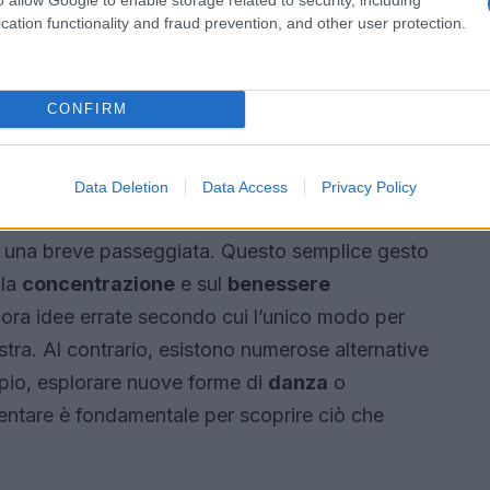
cation functionality and fraud prevention, and other user protection.
CONFIRM
fici, ma il suo impatto sulla
salute mentale
è
ilascia
endorfine
, conosciute anche come
plice
caminare
per 30 minuti al giorno può
Data Deletion
Data Access
Privacy Policy
r coloro che lavorano in ufficio, è consigliabile
 a una breve passeggiata. Questo semplice gesto
lla
concentrazione
e sul
benessere
ora idee errate secondo cui l’unico modo per
stra. Al contrario, esistono numerose alternative
pio, esplorare nuove forme di
danza
o
imentare è fondamentale per scoprire ciò che