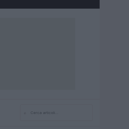
⌕
Cerca