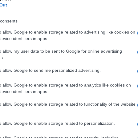
urante la giornata. Studi dimostrano che, dopo
Out
one di acqua, è possibile notare cambiamenti
roduttività.
consents
o allow Google to enable storage related to advertising like cookies on
evole
evice identifiers in apps.
o allow my user data to be sent to Google for online advertising
enessere duraturo è l’
alimentazione
s.
ente di seguire una dieta, ma di acquisire una
to allow Google to send me personalized advertising.
i che si consumano. Spesso le persone si
te o da messaggi pubblicitari, mentre ciò che si
o allow Google to enable storage related to analytics like cookies on
 significativo la salute. È consigliabile dedicare
evice identifiers in apps.
e su cosa si mangia. È utile porsi domande del
o allow Google to enable storage related to functionality of the website
”
. Gli esperti suggeriscono di aumentare il
al contempo gli zuccheri raffinati. Un dato
o allow Google to enable storage related to personalization.
se consumato in piccole quantità, può addirittura
ssima sezione riserverà ulteriori sorprese.
o allow Google to enable storage related to security, including