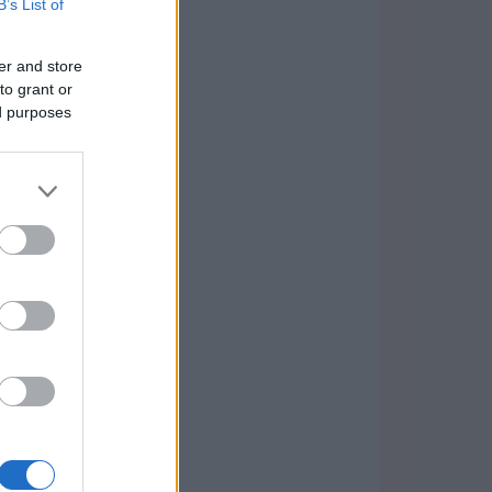
B’s List of
er and store
to grant or
ed purposes