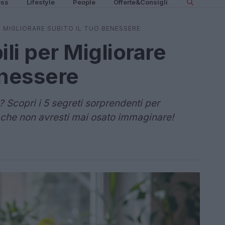
ess
Lifestyle
People
Offerte&Consigli
ER MIGLIORARE SUBITO IL TUO BENESSERE
bili per Migliorare
enessere
a? Scopri i 5 segreti sorprendenti per
che non avresti mai osato immaginare!