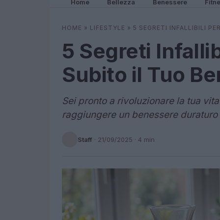
Home
Bellezza
Benessere
Fitn
HOME
»
LIFESTYLE
»
5 SEGRETI INFALLIBILI P
5 Segreti Infalli
Subito il Tuo B
Sei pronto a rivoluzionare la tua vit
raggiungere un benessere duraturo 
Staff
·
21/09/2025
· 4 min