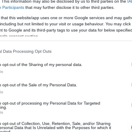
. This information may also be disclosed by us to third parties on the
IA
Participants
that may further disclose it to other third parties.
 that this website/app uses one or more Google services and may gath
including but not limited to your visit or usage behaviour. You may click 
 to Google and its third-party tags to use your data for below specifi
ogle consent section.
l Data Processing Opt Outs
o opt-out of the Sharing of my personal data.
In
tazione
o opt-out of the Sale of my Personal Data.
 per il benessere del corpo umano. Bere a
In
 non solo la pelle idratata e i capelli lucenti,
to opt-out of processing my Personal Data for Targeted
ionamento delle funzioni cognitive. Diverse
ing.
In
azione possa causare stanchezza e mancanza di
o opt-out of Collection, Use, Retention, Sale, and/or Sharing
otidiano di circa due litri di acqua, è utile
ersonal Data that Is Unrelated with the Purposes for which it
lected.