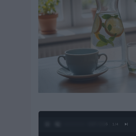
0:28 / 3:16
1
/
4