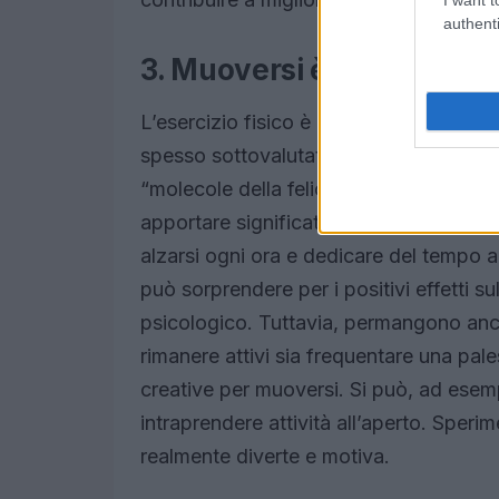
authenti
3. Muoversi è vivere
L’esercizio fisico è noto per i suoi bene
spesso sottovalutato. L’attività fisica r
“molecole della felicità”. Anche un sem
apportare significativi miglioramenti. Pe
alzarsi ogni ora e dedicare del tempo
può sorprendere per i positivi effetti su
psicologico. Tuttavia, permangono anc
rimanere attivi sia frequentare una pale
creative per muoversi. Si può, ad esem
intraprendere attività all’aperto. Sper
realmente diverte e motiva.