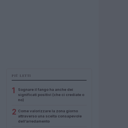
PIÙ LETTI
1
Sognare il fango ha anche dei
significati positivi (che ci crediate o
no)
2
Come valorizzare la zona giorno
attraverso una scelta consapevole
dell’arredamento