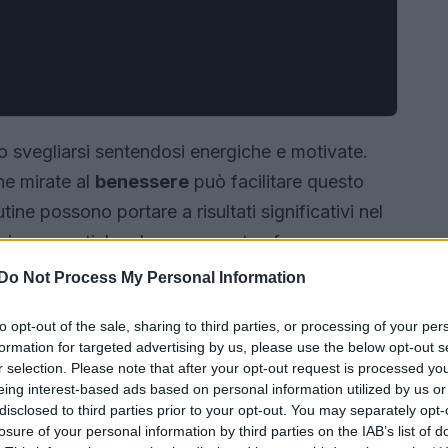
 svegliarsi sentendosi energiche e motivate.
ne mirate al
benessere
può facilitare questo
ine possono portare a risultati significativi nel
 cinque pratiche che possono trasformare
Do Not Process My Personal Information
to opt-out of the sale, sharing to third parties, or processing of your per
formation for targeted advertising by us, please use the below opt-out s
r selection. Please note that after your opt-out request is processed y
eing interest-based ads based on personal information utilized by us or
disclosed to third parties prior to your opt-out. You may separately opt-
losure of your personal information by third parties on the IAB’s list of