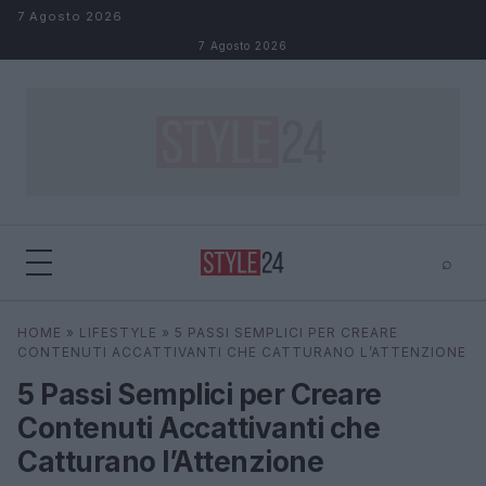
Salta al contenuto
7 Agosto 2026
7 Agosto 2026
⌕
×
⌕
HOME
»
LIFESTYLE
»
5 PASSI SEMPLICI PER CREARE
Cerca
CONTENUTI ACCATTIVANTI CHE CATTURANO L’ATTENZIONE
5 Passi Semplici per Creare
Contenuti Accattivanti che
Catturano l’Attenzione