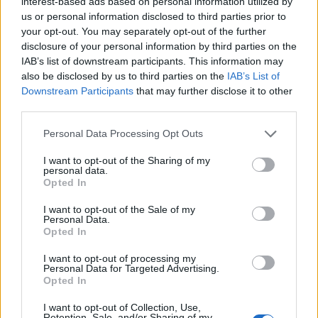
interest-based ads based on personal information utilized by
us or personal information disclosed to third parties prior to
your opt-out. You may separately opt-out of the further
disclosure of your personal information by third parties on the
IAB’s list of downstream participants. This information may
also be disclosed by us to third parties on the
IAB’s List of
Downstream Participants
that may further disclose it to other
third parties.
Please note that this website/app uses one or more Google
Personal Data Processing Opt Outs
services and may gather and store information including but
not limited to your visit or usage behaviour. You may click to
I want to opt-out of the Sharing of my
personal data.
grant or deny consent to Google and its third-party tags to
Opted In
use your data for below specified purposes in below Google
consent section.
I want to opt-out of the Sale of my
Personal Data.
Opted In
I want to opt-out of processing my
Continua a leggere
Personal Data for Targeted Advertising.
Opted In
LIFESTYLE
I want to opt-out of Collection, Use,
Retention, Sale, and/or Sharing of my