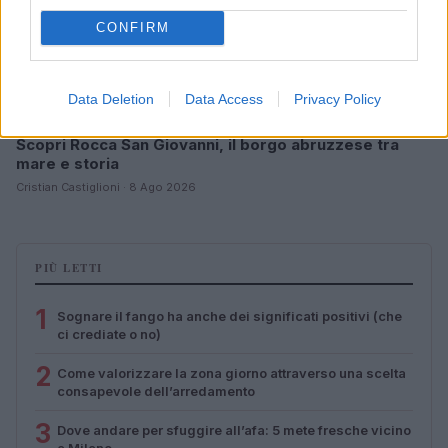
CONFIRM
Data Deletion
Data Access
Privacy Policy
Scopri Rocca San Giovanni, il borgo abruzzese tra
mare e storia
Cristian Castiglioni · 8 Ago 2026
PIÙ LETTI
1
Sognare il fango ha anche dei significati positivi (che
ci crediate o no)
2
Come valorizzare la zona giorno attraverso una scelta
consapevole dell’arredamento
3
Dove andare per sfuggire all’afa: 5 mete fresche vicino
a Milano