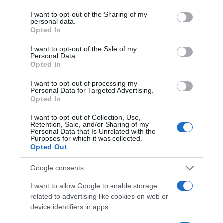
services and may gather and store information including but
not limited to your visit or usage behaviour. You may click to
I want to opt-out of the Sharing of my
LIFESTYLE
personal data.
grant or deny consent to Google and its third-party tags to
Opted In
use your data for below specified purposes in below Google
consent section.
I want to opt-out of the Sale of my
Personal Data.
Opted In
I want to opt-out of processing my
Personal Data for Targeted Advertising.
Opted In
I want to opt-out of Collection, Use,
Retention, Sale, and/or Sharing of my
Personal Data that Is Unrelated with the
Purposes for which it was collected.
Opted Out
Sri Lanka: itinerari tra spiritualità, architettura e
spiagge paradisiache
Google consents
Matteo Pellegrino · 8 Ago 2026
I want to allow Google to enable storage
related to advertising like cookies on web or
LIFESTYLE
device identifiers in apps.