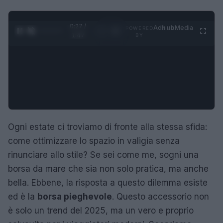
0:27 /
Ad
hub
Media
POWERED
1
/
4
1:47
BY
Ogni estate ci troviamo di fronte alla stessa sfida:
come ottimizzare lo spazio in valigia senza
rinunciare allo stile? Se sei come me, sogni una
borsa da mare che sia non solo pratica, ma anche
bella. Ebbene, la risposta a questo dilemma esiste
ed è la
borsa pieghevole
. Questo accessorio non
è solo un trend del 2025, ma un vero e proprio