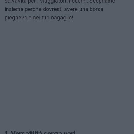
salvavita per i viaggiatori moderni. Scopriamo
insieme perché dovresti avere una borsa
pieghevole nel tuo bagaglio!
1. Versatilità senza pari