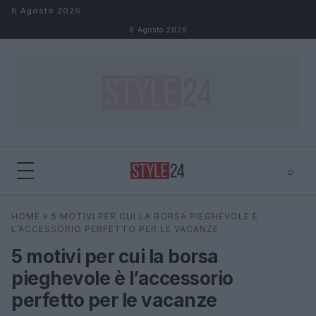
Salta al contenuto
6 Agosto 2026
6 Agosto 2026
⌕
×
⌕
HOME
»
5 MOTIVI PER CUI LA BORSA PIEGHEVOLE È
Cerca
L’ACCESSORIO PERFETTO PER LE VACANZE
5 motivi per cui la borsa
pieghevole è l’accessorio
perfetto per le vacanze