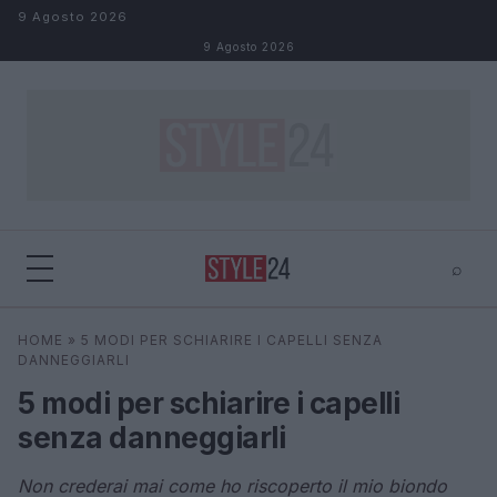
Salta al contenuto
9 Agosto 2026
9 Agosto 2026
⌕
×
⌕
HOME
»
5 MODI PER SCHIARIRE I CAPELLI SENZA
Cerca
DANNEGGIARLI
5 modi per schiarire i capelli
senza danneggiarli
Non crederai mai come ho riscoperto il mio biondo