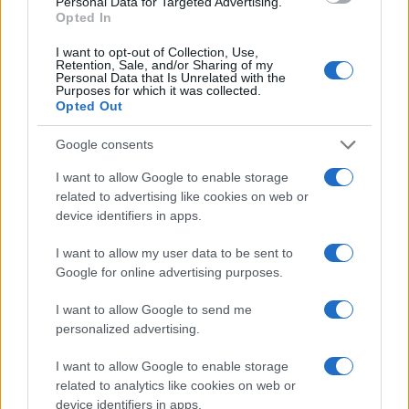
Personal Data for Targeted Advertising.
Opted In
I want to opt-out of Collection, Use,
Retention, Sale, and/or Sharing of my
Continua a leggere
Personal Data that Is Unrelated with the
Purposes for which it was collected.
Opted Out
BELLEZZA
Google consents
I want to allow Google to enable storage
related to advertising like cookies on web or
device identifiers in apps.
I want to allow my user data to be sent to
Google for online advertising purposes.
I want to allow Google to send me
personalized advertising.
I want to allow Google to enable storage
Cosmetici cooling: la nuova tendenza beauty in Cina
related to analytics like cookies on web or
per l’estate 2026
device identifiers in apps.