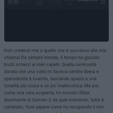
Ad
hub
Media
POWERED
1
/
4
2:02
BY
Non crederai mai a quello che è successo alla mia
chioma! Da sempre bionda, il tempo ha giocato
brutti scherzi ai miei capelli. Quella luminosità
dorata che una volta mi faceva sentire libera e
spensierata è svanita, lasciando spazio a una
tonalità più scura e un po’ malinconica. Ma poi,
come una vera scoperta, ho trovato l’Elisir
Illuminante di Garnier. E da quel momento, tutto è
cambiato. Vuoi sapere come ho recuperato il mio