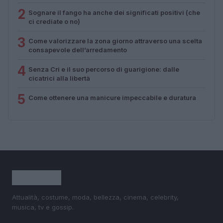
2
Sognare il fango ha anche dei significati positivi (che
ci crediate o no)
3
Come valorizzare la zona giorno attraverso una scelta
consapevole dell’arredamento
4
Senza Cri e il suo percorso di guarigione: dalle
cicatrici alla libertà
5
Come ottenere una manicure impeccabile e duratura
Attualità, costume, moda, bellezza, cinema, celebrity,
musica, tv e gossip.