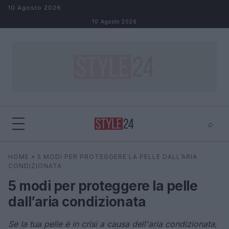
Salta al contenuto
10 Agosto 2026
10 Agosto 2026
⌕
×
⌕
HOME
»
5 MODI PER PROTEGGERE LA PELLE DALL’ARIA
Cerca
CONDIZIONATA
5 modi per proteggere la pelle
dall’aria condizionata
Se la tua pelle è in crisi a causa dell'aria condizionata,