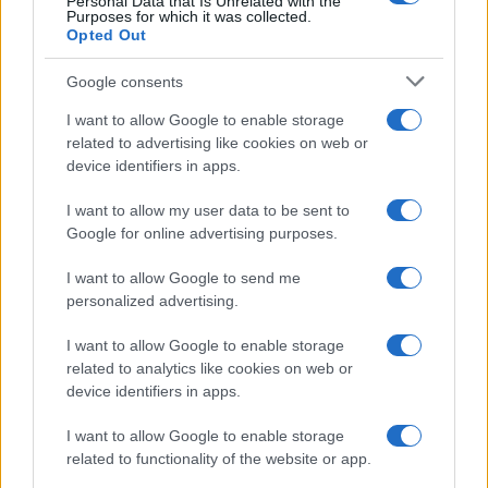
Personal Data that Is Unrelated with the
Purposes for which it was collected.
Opted Out
Google consents
I want to allow Google to enable storage
related to advertising like cookies on web or
device identifiers in apps.
I want to allow my user data to be sent to
Google for online advertising purposes.
Matrimonio Tallulah Willis: l’abito da sposa Balenciaga
I want to allow Google to send me
e il ruolo di Demi Moore
personalized advertising.
Cristian Castiglioni · 10 Ago 2026
I want to allow Google to enable storage
related to analytics like cookies on web or
BELLEZZA
device identifiers in apps.
I want to allow Google to enable storage
related to functionality of the website or app.