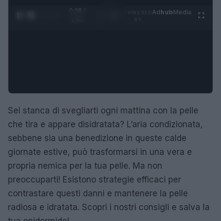
0:29 /
Ad
hub
Media
POWERED
1
/
4
1:47
BY
Sei stanca di svegliarti ogni mattina con la pelle
che tira e appare disidratata? L’aria condizionata,
sebbene sia una benedizione in queste calde
giornate estive, può trasformarsi in una vera e
propria nemica per la tua pelle. Ma non
preoccuparti! Esistono strategie efficaci per
contrastare questi danni e mantenere la pelle
radiosa e idratata. Scopri i nostri consigli e salva la
tua epidermide!