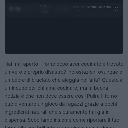
0:29 /
Ad
hub
Media
POWERED
1
/
4
2:02
BY
Hai mai aperto il forno dopo aver cucinato e trovato
un vero e proprio disastro? Incrostazioni ovunque e
un odore di bruciato che aleggia nell’aria? Questo è
un incubo per chi ama cucinare, ma la buona
notizia è che non deve essere così! Pulire il forno
può diventare un gioco da ragazzi grazie a pochi
ingredienti naturali che sicuramente hai già in
dispensa. Scopriamo insieme come riportare il tuo
forno alla sua brillantezza originale senza dover