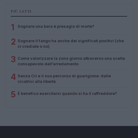
PIÙ LETTI
1
Sognare una bara è presagio di morte?
2
Sognare il fango ha anche dei significati positivi (che
ci crediate o no)
3
Come valorizzare la zona giorno attraverso una scelta
consapevole dell’arredamento
4
Senza Cri e il suo percorso di guarigione: dalle
cicatrici alla libertà
5
È benefico esercitarsi quando si ha il raffreddore?