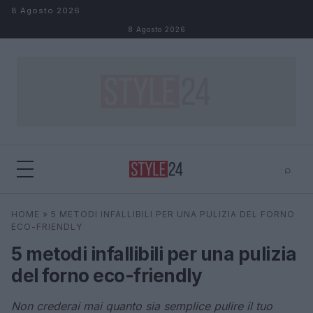
Salta al contenuto
8 Agosto 2026
8 Agosto 2026
⌕
×
⌕
HOME
»
5 METODI INFALLIBILI PER UNA PULIZIA DEL FORNO
Cerca
ECO-FRIENDLY
5 metodi infallibili per una pulizia
del forno eco-friendly
Non crederai mai quanto sia semplice pulire il tuo