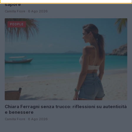
sapore
Camilla Fiore · 8 Ago 2026
PEOPLE
Chiara Ferragni senza trucco: riflessioni su autenticità
e benessere
Camilla Fiore · 8 Ago 2026