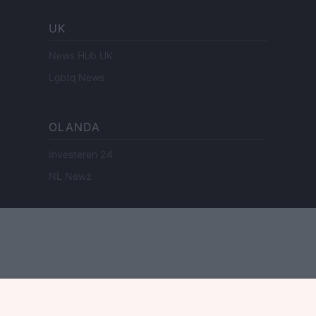
UK
News Hub UK
Lgbtq News
OLANDA
Investeren 24
NL Newz