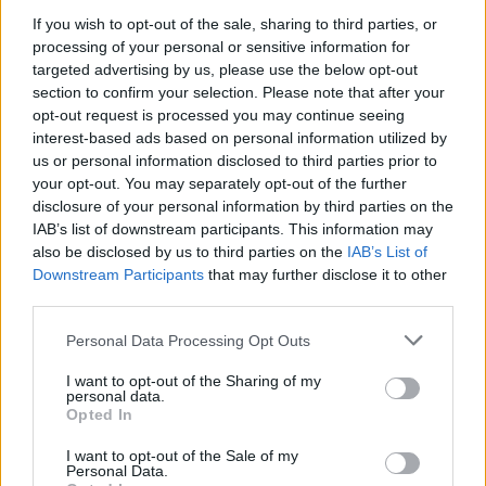
piatti deliziosi! 🍽️
If you wish to opt-out of the sale, sharing to third parties, or
processing of your personal or sensitive information for
targeted advertising by us, please use the below opt-out
section to confirm your selection. Please note that after your
AUTORE
opt-out request is processed you may continue seeing
Staff
interest-based ads based on personal information utilized by
us or personal information disclosed to third parties prior to
your opt-out. You may separately opt-out of the further
disclosure of your personal information by third parties on the
IAB’s list of downstream participants. This information may
also be disclosed by us to third parties on the
IAB’s List of
Downstream Participants
that may further disclose it to other
third parties.
Please note that this website/app uses one or more Google
Personal Data Processing Opt Outs
services and may gather and store information including but
not limited to your visit or usage behaviour. You may click to
I want to opt-out of the Sharing of my
personal data.
grant or deny consent to Google and its third-party tags to
Opted In
use your data for below specified purposes in below Google
consent section.
I want to opt-out of the Sale of my
Personal Data.