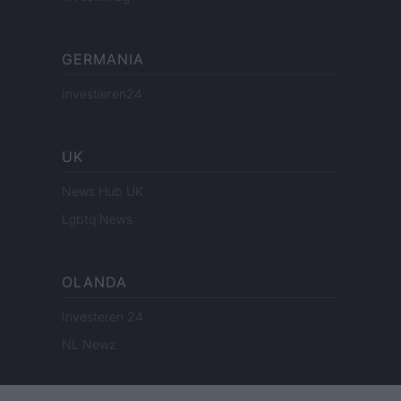
GERMANIA
Investieren24
UK
News Hub UK
Lgbtq News
OLANDA
Investeren 24
NL Newz