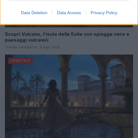
Data Deletion
Data Access
Privacy Policy
Scopri Vulcano, l’isola delle Eolie con spiagge nere e
paesaggi vulcanici
Cristian Castiglioni · 6 Ago 2026
LIFESTYLE