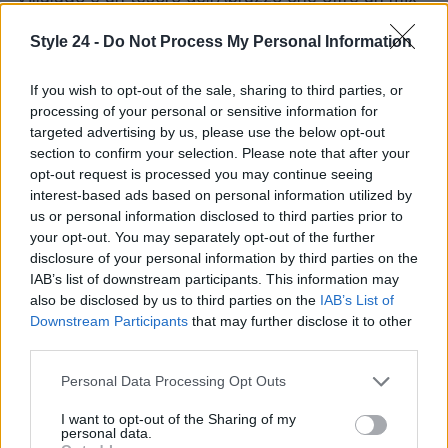
perfetto di storia, natura e spiritualità. Che si tratti
Style 24 -
Do Not Process My Personal Information
di passeggiare nel centro storico, esplorare i laghi
o visitare le chiese, ogni angolo di questo borgo
If you wish to opt-out of the sale, sharing to third parties, or
racconta una storia unica, rendendo la visita
processing of your personal or sensitive information for
targeted advertising by us, please use the below opt-out
un’esperienza indimenticabile.
section to confirm your selection. Please note that after your
opt-out request is processed you may continue seeing
interest-based ads based on personal information utilized by
us or personal information disclosed to third parties prior to
AUTORE
your opt-out. You may separately opt-out of the further
Staff
disclosure of your personal information by third parties on the
IAB’s list of downstream participants. This information may
also be disclosed by us to third parties on the
IAB’s List of
Downstream Participants
that may further disclose it to other
third parties.
Please note that this website/app uses one or more Google
Personal Data Processing Opt Outs
services and may gather and store information including but
not limited to your visit or usage behaviour. You may click to
I want to opt-out of the Sharing of my
personal data.
grant or deny consent to Google and its third-party tags to