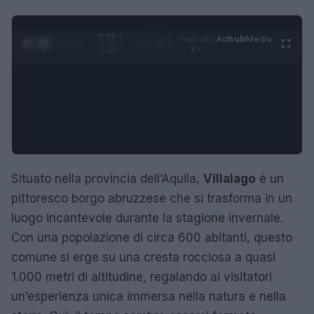
0:29 /
Ad
hub
Media
POWERED
1
/
4
1:47
BY
Situato nella provincia dell’Aquila,
Villalago
è un
pittoresco borgo abruzzese che si trasforma in un
luogo incantevole durante la stagione invernale.
Con una popolazione di circa 600 abitanti, questo
comune si erge su una cresta rocciosa a quasi
1.000 metri di altitudine, regalando ai visitatori
un’esperienza unica immersa nella natura e nella