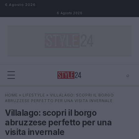
Salta al contenuto
6 Agosto 2026
6 Agosto 2026
⌕
×
⌕
HOME
»
LIFESTYLE
»
VILLALAGO: SCOPRI IL BORGO
Cerca
ABRUZZESE PERFETTO PER UNA VISITA INVERNALE
Villalago: scopri il borgo
abruzzese perfetto per una
visita invernale