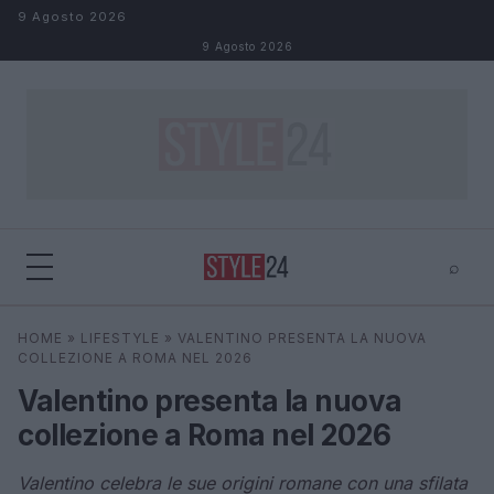
Salta al contenuto
9 Agosto 2026
9 Agosto 2026
⌕
×
⌕
HOME
»
LIFESTYLE
»
VALENTINO PRESENTA LA NUOVA
Cerca
COLLEZIONE A ROMA NEL 2026
Valentino presenta la nuova
collezione a Roma nel 2026
Valentino celebra le sue origini romane con una sfilata