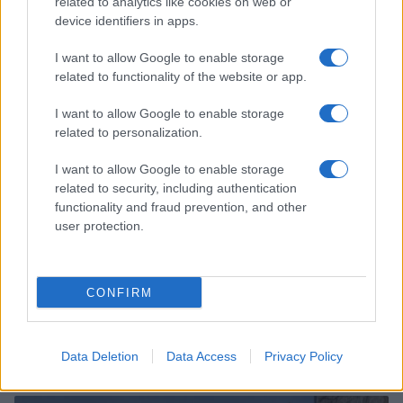
related to analytics like cookies on web or
Sri Lanka: itinerari tra spiritualità, architettura e
device identifiers in apps.
spiagge paradisiache
Matteo Pellegrino · 8 Ago 2026
I want to allow Google to enable storage
related to functionality of the website or app.
LIFESTYLE
I want to allow Google to enable storage
related to personalization.
I want to allow Google to enable storage
related to security, including authentication
functionality and fraud prevention, and other
user protection.
CONFIRM
Copenhagen Fashion Week SS27: le novità che stanno
rivoluzionando la moda
Data Deletion
Data Access
Privacy Policy
Cristian Castiglioni · 8 Ago 2026