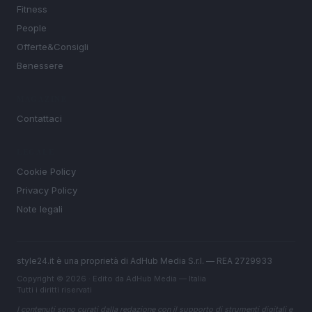
Fitness
People
Offerte&Consigli
Benessere
MAGAZINE
Contattaci
LEGALE
Cookie Policy
Privacy Policy
Note legali
style24.it è una proprietà di AdHub Media S.r.l. — REA 2729933
Copyright © 2026 · Edito da AdHub Media — Italia
Tutti i diritti riservati
I contenuti sono curati dalla redazione con il supporto di strumenti digitali e