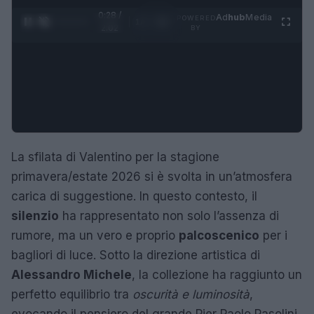
0:28 /
Ad
hub
Media
POWERED
1
/
4
2:02
BY
La sfilata di Valentino per la stagione
primavera/estate 2026 si è svolta in un’atmosfera
carica di suggestione. In questo contesto, il
silenzio
ha rappresentato non solo l’assenza di
rumore, ma un vero e proprio
palcoscenico
per i
bagliori di luce. Sotto la direzione artistica di
Alessandro Michele
, la collezione ha raggiunto un
perfetto equilibrio tra
oscurità e luminosità
,
evocando il pensiero del grande Pier Paolo Pasolini