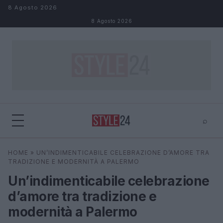
Salta al contenuto
8 Agosto 2026
8 Agosto 2026
⌕
×
⌕
HOME
»
UN’INDIMENTICABILE CELEBRAZIONE D’AMORE TRA
Cerca
TRADIZIONE E MODERNITÀ A PALERMO
Un’indimenticabile celebrazione
d’amore tra tradizione e
modernità a Palermo