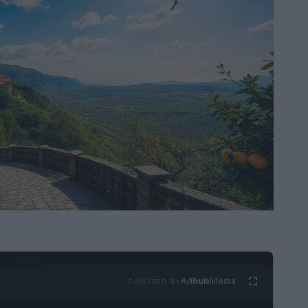
Ad
hub
Media
POWERED BY