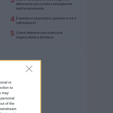
3
attraverso una scelta consapevole
dell’arredamento
4
È benefico esercitarsi quando si ha il
raffreddore?
5
Come ottenere una manicure
impeccabile e duratura
sonal or
ection to
ou may
 personal
out of the
 downstream