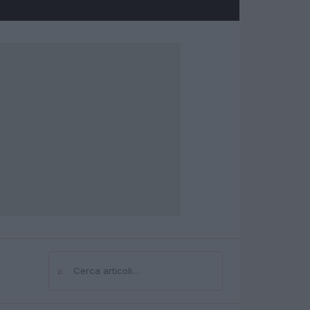
⌕
Cerca