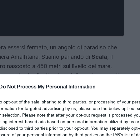
a essersi fermato, un angolo di paradiso che
stiera Amalfitana. Stiamo parlando di
Scala
, il
ro nascosto a 450 metri sul livello del mare,
rcondato da uliveti e vigneti. Se sei in cerca di
ile, Scala è
la
destinazione perfetta per te!
Do Not Process My Personal Information
to opt-out of the sale, sharing to third parties, or processing of your per
formation for targeted advertising by us, please use the below opt-out s
r selection. Please note that after your opt-out request is processed y
eing interest-based ads based on personal information utilized by us or
disclosed to third parties prior to your opt-out. You may separately opt-
losure of your personal information by third parties on the IAB’s list of