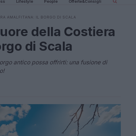
ess
Lifestyle
People
Offerte&Consigli
RA AMALFITANA: IL BORGO DI SCALA
uore della Costiera
orgo di Scala
go antico possa offrirti: una fusione di
o!