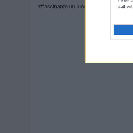
affascinante un luogo carico di storia?
authenti