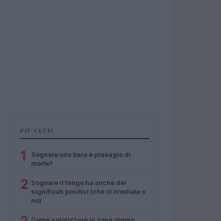
PIÙ LETTI
1
Sognare una bara è presagio di
morte?
2
Sognare il fango ha anche dei
significati positivi (che ci crediate o
no)
Come valorizzare la zona giorno