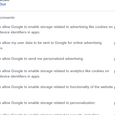
are ogni istante.
Out
itare? Il
Duomo di San Lorenzo
è una vera
consents
ili che va dal Romantico al Rococò. Immagina di
o allow Google to enable storage related to advertising like cookies on
he si erge maestosa nel cuore del borgo. Ogni
evice identifiers in apps.
stimoniando l’importanza che Scala ha avuto nel
o allow my user data to be sent to Google for online advertising
 più su ciò che ha reso questo luogo così
s.
to allow Google to send me personalized advertising.
dere
o allow Google to enable storage related to analytics like cookies on
evice identifiers in apps.
la
Basilica di Sant’Eustachio
, un altro gioiello
o allow Google to enable storage related to functionality of the website
 rimangono solo ruderi, l’emozione di trovarti
di culto straordinario è indescrivibile. La vista
o allow Google to enable storage related to personalization.
spettacolare e ti farà sentire parte di una
ell’Italia. Ti sei mai chiesto quanto possa essere
o allow Google to enable storage related to security, including