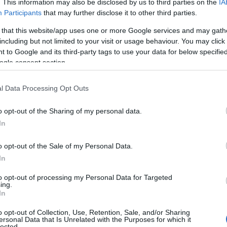
. This information may also be disclosed by us to third parties on the
IA
Participants
that may further disclose it to other third parties.
 that this website/app uses one or more Google services and may gath
including but not limited to your visit or usage behaviour. You may click 
 to Google and its third-party tags to use your data for below specifi
ogle consent section.
l Data Processing Opt Outs
o opt-out of the Sharing of my personal data.
In
llezza
o opt-out of the Sale of my Personal Data.
o e proprio viaggio nel tempo. Con le sue
In
nta Caterina
, questo borgo ti farà innamorare a
to opt-out of processing my Personal Data for Targeted
toria, e le sue vedute panoramiche ti
ing.
In
e momenti di assoluta tranquillità, lontano dal
o opt-out of Collection, Use, Retention, Sale, and/or Sharing
gno? L’atmosfera che si respira è quella della
ersonal Data that Is Unrelated with the Purposes for which it
lected.