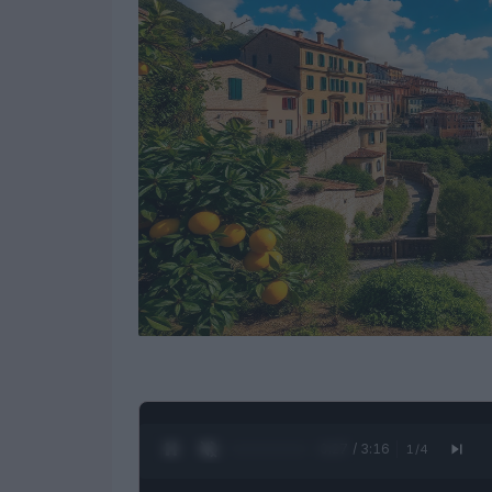
0:28 / 3:16
1
/
4