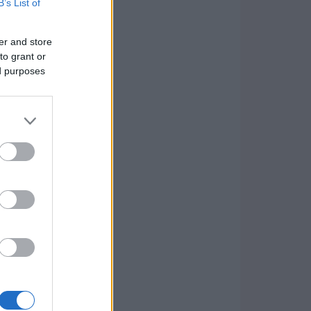
B’s List of
er and store
to grant or
ed purposes