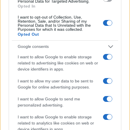
Personal Data for Targeted Advertising.
Opted In
I want to opt-out of Collection, Use,
Continua a leggere
Retention, Sale, and/or Sharing of my
Personal Data that Is Unrelated with the
Purposes for which it was collected.
Opted Out
LIFESTYLE
Google consents
I want to allow Google to enable storage
related to advertising like cookies on web or
device identifiers in apps.
I want to allow my user data to be sent to
Google for online advertising purposes.
I want to allow Google to send me
personalized advertising.
Look da ufficio estate 2026: consigli per un
I want to allow Google to enable storage
abbigliamento fresco e professionale
related to analytics like cookies on web or
device identifiers in apps.
Cristian Castiglioni · 7 Ago 2026