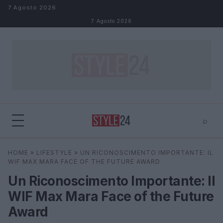
Salta al contenuto
7 Agosto 2026
7 Agosto 2026
⌕
×
⌕
HOME
»
LIFESTYLE
»
UN RICONOSCIMENTO IMPORTANTE: IL
Cerca
WIF MAX MARA FACE OF THE FUTURE AWARD
Un Riconoscimento Importante: Il
WIF Max Mara Face of the Future
Award