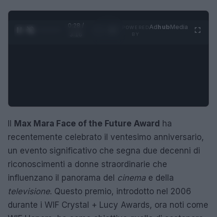
0:29 /
Ad
hub
Media
POWERED
1
/
4
3:16
BY
Il
Max Mara Face of the Future Award
ha
recentemente celebrato il ventesimo anniversario,
un evento significativo che segna due decenni di
riconoscimenti a donne straordinarie che
influenzano il panorama del
cinema
e della
televisione
. Questo premio, introdotto nel 2006
durante i WIF Crystal + Lucy Awards, ora noti come