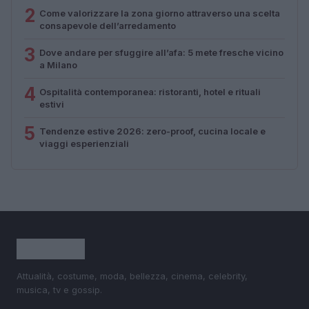
2
Come valorizzare la zona giorno attraverso una scelta
consapevole dell’arredamento
3
Dove andare per sfuggire all’afa: 5 mete fresche vicino
a Milano
4
Ospitalità contemporanea: ristoranti, hotel e rituali
estivi
5
Tendenze estive 2026: zero-proof, cucina locale e
viaggi esperienziali
Attualità, costume, moda, bellezza, cinema, celebrity,
musica, tv e gossip.