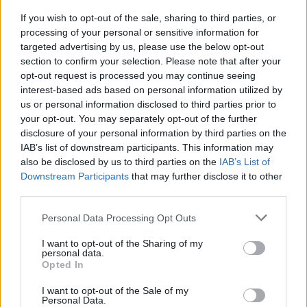
indelebile di questa meravigliosa esperienza.
If you wish to opt-out of the sale, sharing to third parties, or
processing of your personal or sensitive information for
targeted advertising by us, please use the below opt-out
section to confirm your selection. Please note that after your
AUTORE
opt-out request is processed you may continue seeing
Staff
interest-based ads based on personal information utilized by
us or personal information disclosed to third parties prior to
your opt-out. You may separately opt-out of the further
disclosure of your personal information by third parties on the
IAB’s list of downstream participants. This information may
also be disclosed by us to third parties on the
IAB’s List of
Downstream Participants
that may further disclose it to other
third parties.
Please note that this website/app uses one or more Google
Personal Data Processing Opt Outs
services and may gather and store information including but
not limited to your visit or usage behaviour. You may click to
I want to opt-out of the Sharing of my
personal data.
grant or deny consent to Google and its third-party tags to
Opted In
use your data for below specified purposes in below Google
consent section.
I want to opt-out of the Sale of my
Personal Data.