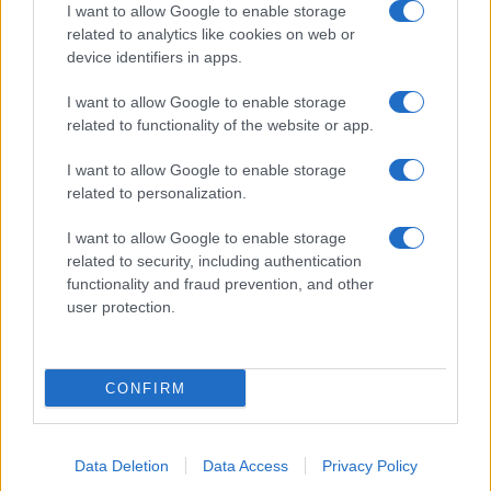
I want to allow Google to enable storage
related to analytics like cookies on web or
device identifiers in apps.
Zalando Visionary Award: INSTITUTION di Galib
Gassanoff vince a Copenhagen
I want to allow Google to enable storage
Cristian Castiglioni · 7 Ago 2026
related to functionality of the website or app.
I want to allow Google to enable storage
LIFESTYLE
related to personalization.
I want to allow Google to enable storage
related to security, including authentication
functionality and fraud prevention, and other
user protection.
CONFIRM
Data Deletion
Data Access
Privacy Policy
Italia, cultura e soft power: come valorizzare il nostro