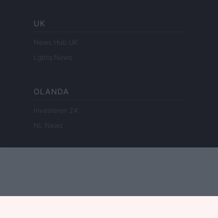
UK
News Hub UK
Lgbtq News
OLANDA
Investeren 24
NL Newz