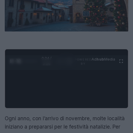
0:25 /
Ad
hub
Media
POWERED
1
/
4
3:16
BY
Ogni anno, con l’arrivo di novembre, molte località
iniziano a prepararsi per le festività natalizie. Per