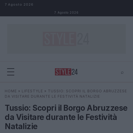
Salta al contenuto
7 Agosto 2026
7 Agosto 2026
⌕
×
⌕
HOME
»
LIFESTYLE
»
TUSSIO: SCOPRI IL BORGO ABRUZZESE
Cerca
DA VISITARE DURANTE LE FESTIVITÀ NATALIZIE
Tussio: Scopri il Borgo Abruzzese
da Visitare durante le Festività
Natalizie