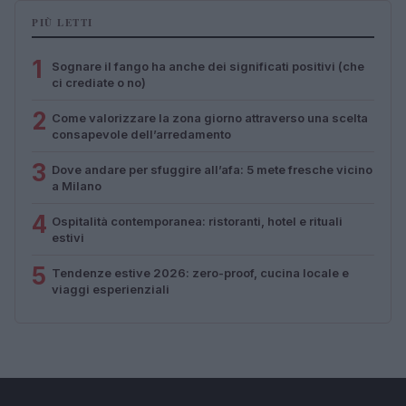
PIÙ LETTI
1
Sognare il fango ha anche dei significati positivi (che
ci crediate o no)
2
Come valorizzare la zona giorno attraverso una scelta
consapevole dell’arredamento
3
Dove andare per sfuggire all’afa: 5 mete fresche vicino
a Milano
4
Ospitalità contemporanea: ristoranti, hotel e rituali
estivi
5
Tendenze estive 2026: zero-proof, cucina locale e
viaggi esperienziali