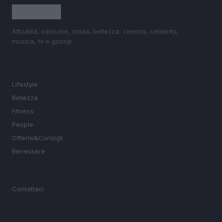
Attualità, costume, moda, bellezza, cinema, celebrity,
musica, tv e gossip.
SEZIONI
Lifestyle
Bellezza
Fitness
People
Offerte&Consigli
Benessere
MAGAZINE
Contattaci
LEGALE