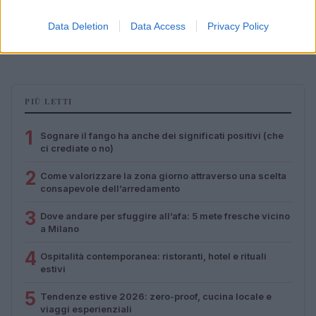
Zalando Visionary Award: INSTITUTION di Galib
Data Deletion
Data Access
Privacy Policy
Gassanoff vince a Copenhagen
Cristian Castiglioni · 7 Ago 2026
PIÙ LETTI
1
Sognare il fango ha anche dei significati positivi (che
ci crediate o no)
2
Come valorizzare la zona giorno attraverso una scelta
consapevole dell’arredamento
3
Dove andare per sfuggire all’afa: 5 mete fresche vicino
a Milano
4
Ospitalità contemporanea: ristoranti, hotel e rituali
estivi
5
Tendenze estive 2026: zero-proof, cucina locale e
viaggi esperienziali