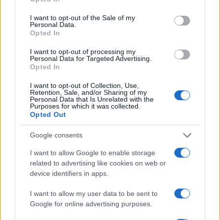
use your data for below specified purposes in below Google
consent section.
I want to opt-out of the Sale of my
Personal Data.
Opted In
I want to opt-out of processing my
Personal Data for Targeted Advertising.
Opted In
I want to opt-out of Collection, Use,
Copenhagen Fashion Week SS27: le novità che stanno
Retention, Sale, and/or Sharing of my
Personal Data that Is Unrelated with the
rivoluzionando la moda
Purposes for which it was collected.
Cristian Castiglioni · 8 Ago 2026
Opted Out
LIFESTYLE
Google consents
I want to allow Google to enable storage
related to advertising like cookies on web or
device identifiers in apps.
I want to allow my user data to be sent to
Google for online advertising purposes.