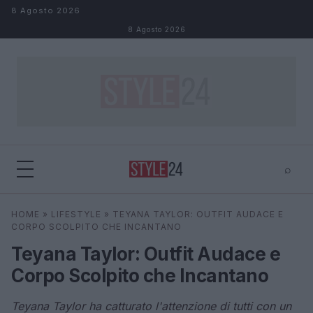
Salta al contenuto
8 Agosto 2026
8 Agosto 2026
⌕
×
⌕
HOME
»
LIFESTYLE
»
TEYANA TAYLOR: OUTFIT AUDACE E
Cerca
CORPO SCOLPITO CHE INCANTANO
Teyana Taylor: Outfit Audace e
Corpo Scolpito che Incantano
Teyana Taylor ha catturato l'attenzione di tutti con un