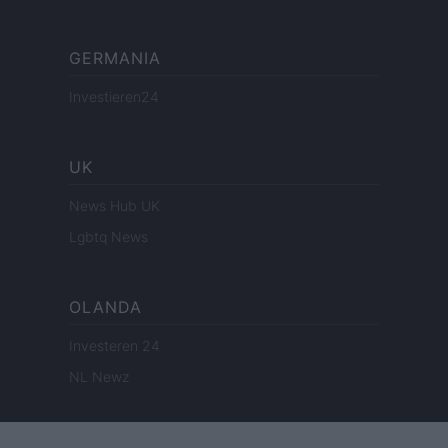
GERMANIA
Investieren24
UK
News Hub UK
Lgbtq News
OLANDA
Investeren 24
NL Newz