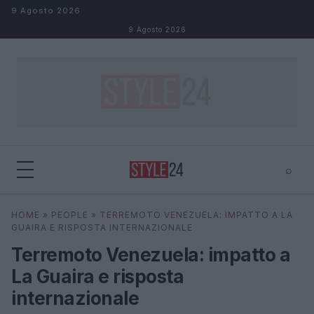
Salta al contenuto
9 Agosto 2026
9 Agosto 2026
⌕
×
⌕
HOME
»
PEOPLE
»
TERREMOTO VENEZUELA: IMPATTO A LA
Cerca
GUAIRA E RISPOSTA INTERNAZIONALE
Terremoto Venezuela: impatto a
La Guaira e risposta
internazionale