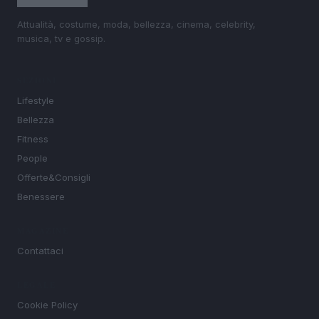
Attualità, costume, moda, bellezza, cinema, celebrity,
musica, tv e gossip.
SEZIONI
Lifestyle
Bellezza
Fitness
People
Offerte&Consigli
Benessere
MAGAZINE
Contattaci
LEGALE
Cookie Policy