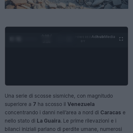
0:29 /
Ad
hub
Media
POWERED
1
/
4
3:16
BY
Una serie di scosse sismiche, con magnitudo
superiore a
7
ha scosso il
Venezuela
concentrando i danni nell’area a nord di
Caracas
e
nello stato di
La Guaira
. Le prime rilevazioni e i
bilanci iniziali parlano di perdite umane, numerosi