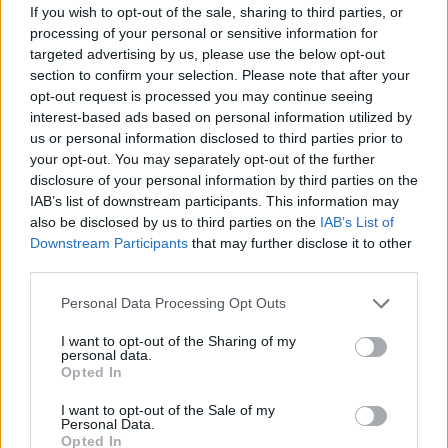
If you wish to opt-out of the sale, sharing to third parties, or
creazione di piattaforme di segnalazione, nel
processing of your personal or sensitive information for
tentativo di ridurre l’incertezza e accelerare il
targeted advertising by us, please use the below opt-out
lavoro di identificazione delle persone scomparse.
section to confirm your selection. Please note that after your
opt-out request is processed you may continue seeing
interest-based ads based on personal information utilized by
La situazione resta in evoluzione. Le autorità
us or personal information disclosed to third parties prior to
continuano a fornire aggiornamenti e a coordinare
your opt-out. You may separately opt-out of the further
gli interventi di soccorso, mentre la comunità
disclosure of your personal information by third parties on the
IAB’s list of downstream participants. This information may
internazionale e organizzazioni religiose hanno
also be disclosed by us to third parties on the
IAB’s List of
avviato canali di supporto per rispondere a una
Downstream Participants
that may further disclose it to other
crisi che ha colpito ampie porzioni dell’area nord
third parties.
centrale del Venezuela.
Please note that this website/app uses one or more Google
Personal Data Processing Opt Outs
services and may gather and store information including but
not limited to your visit or usage behaviour. You may click to
I want to opt-out of the Sharing of my
personal data.
grant or deny consent to Google and its third-party tags to
AUTORE
Opted In
use your data for below specified purposes in below Google
Matteo Pellegrino
consent section.
I want to opt-out of the Sale of my
Matteo Pellegrino ha organizzato una sfilata
Personal Data.
Opted In
pop-up nei vicoli del Quartieri Spagnoli per