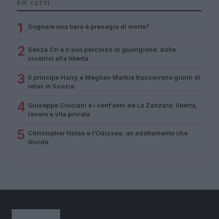
PIÙ LETTI
1
Sognare una bara è presagio di morte?
2
Senza Cri e il suo percorso di guarigione: dalle
cicatrici alla libertà
3
Il principe Harry e Meghan Markle trascorrono giorni di
relax in Scozia
4
Giuseppe Cruciani e i vent’anni de La Zanzara: libertà,
lavoro e vita privata
5
Christopher Nolan e l’Odissea: un adattamento che
divide