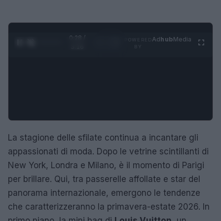
0:29 /
Ad
hub
Media
POWERED
1
/
4
3:16
BY
La stagione delle sfilate continua a incantare gli
appassionati di moda. Dopo le vetrine scintillanti di
New York, Londra e Milano, è il momento di Parigi
per brillare. Qui, tra passerelle affollate e star del
panorama internazionale, emergono le tendenze
che caratterizzeranno la primavera-estate 2026. In
primo piano, la mini bag di
Louis Vuitton
, un