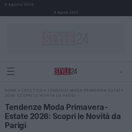
Salta al contenuto
8 Agosto 2026
8 Agosto 2026
⌕
×
⌕
HOME
»
LIFESTYLE
»
TENDENZE MODA PRIMAVERA-ESTATE
Cerca
2026: SCOPRI LE NOVITÀ DA PARIGI
Tendenze Moda Primavera-
Estate 2026: Scopri le Novità da
Parigi