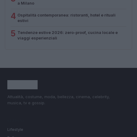
a Milano
4
Ospitalità contemporanea: ristoranti, hotel e rituali
estivi
5
Tendenze estive 2026: zero-proof, cucina locale e
viaggi esperienziali
Attualità, costume, moda, bellezza, cinema, celebrity,
musica, tv e gossip.
SEZIONI
Lifestyle