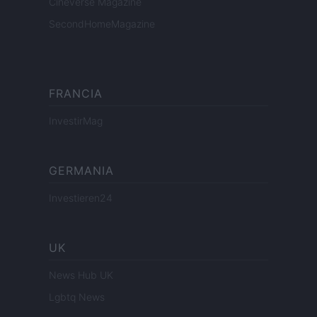
Cineverse Magazine
SecondHomeMagazine
FRANCIA
InvestirMag
GERMANIA
Investieren24
UK
News Hub UK
Lgbtq News