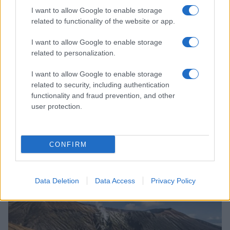
LIFESTYLE
I want to allow Google to enable storage
related to functionality of the website or app.
I want to allow Google to enable storage
related to personalization.
I want to allow Google to enable storage
related to security, including authentication
functionality and fraud prevention, and other
user protection.
CONFIRM
Come abbinare i pantaloni Capri con le kitten heels:
consigli e ispirazioni
Camilla Fiore · 6 Ago 2026
Data Deletion
Data Access
Privacy Policy
LIFESTYLE