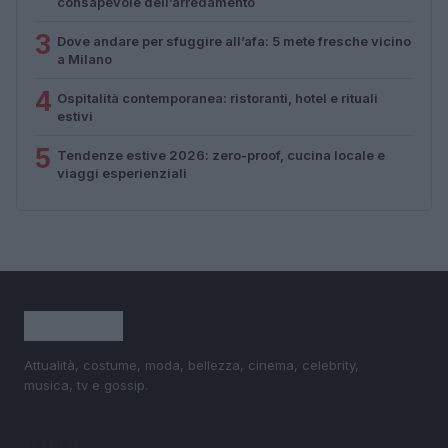
consapevole dell’arredamento
3
Dove andare per sfuggire all’afa: 5 mete fresche vicino
a Milano
4
Ospitalità contemporanea: ristoranti, hotel e rituali
estivi
5
Tendenze estive 2026: zero-proof, cucina locale e
viaggi esperienziali
Attualità, costume, moda, bellezza, cinema, celebrity,
musica, tv e gossip.
SEZIONI