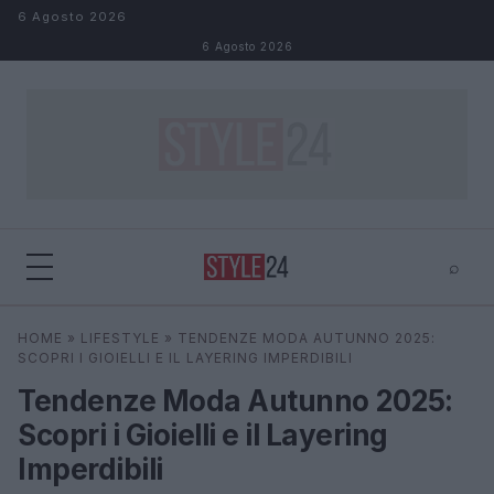
Salta al contenuto
6 Agosto 2026
6 Agosto 2026
⌕
×
⌕
HOME
»
LIFESTYLE
»
TENDENZE MODA AUTUNNO 2025:
Cerca
SCOPRI I GIOIELLI E IL LAYERING IMPERDIBILI
Tendenze Moda Autunno 2025:
Scopri i Gioielli e il Layering
Imperdibili