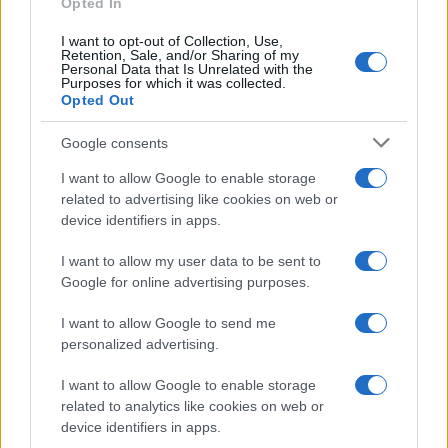
Opted In
Continua a leggere
I want to opt-out of Collection, Use,
Retention, Sale, and/or Sharing of my
Personal Data that Is Unrelated with the
Purposes for which it was collected.
LIFESTYLE
Opted Out
Google consents
I want to allow Google to enable storage
related to advertising like cookies on web or
device identifiers in apps.
I want to allow my user data to be sent to
Google for online advertising purposes.
I want to allow Google to send me
personalized advertising.
Esplorare il Giardino delle Meraviglie: piante
I want to allow Google to enable storage
straordinarie e lezioni di vita
related to analytics like cookies on web or
Cristian Castiglioni · 6 Ago 2026
device identifiers in apps.