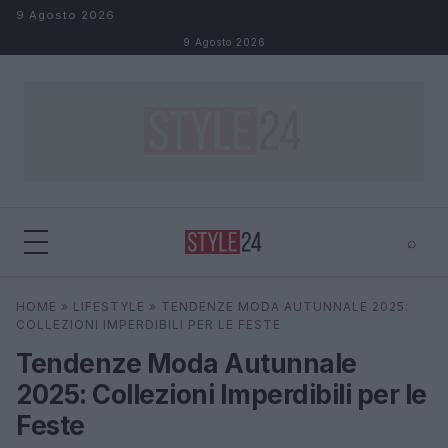
Salta al contenuto
9 Agosto 2026
9 Agosto 2026
⌕
×
⌕
HOME
»
LIFESTYLE
»
TENDENZE MODA AUTUNNALE 2025:
Cerca
COLLEZIONI IMPERDIBILI PER LE FESTE
Tendenze Moda Autunnale
2025: Collezioni Imperdibili per le
Feste