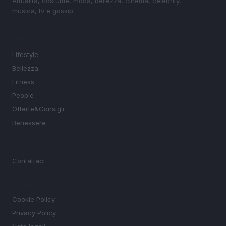
Attualità, costume, moda, bellezza, cinema, celebrity,
musica, tv e gossip.
SEZIONI
Lifestyle
Bellezza
Fitness
People
Offerte&Consigli
Benessere
MAGAZINE
Contattaci
LEGALE
Cookie Policy
Privacy Policy