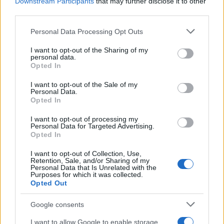
Downstream Participants
that may further disclose it to other
third parties.
AUTORE
Staff
Please note that this website/app uses one or more Google
Personal Data Processing Opt Outs
services and may gather and store information including but
not limited to your visit or usage behaviour. You may click to
I want to opt-out of the Sharing of my
personal data.
grant or deny consent to Google and its third-party tags to
Opted In
use your data for below specified purposes in below Google
consent section.
I want to opt-out of the Sale of my
Personal Data.
Opted In
I want to opt-out of processing my
Personal Data for Targeted Advertising.
Opted In
I want to opt-out of Collection, Use,
Retention, Sale, and/or Sharing of my
Personal Data that Is Unrelated with the
Purposes for which it was collected.
Opted Out
Google consents
I want to allow Google to enable storage