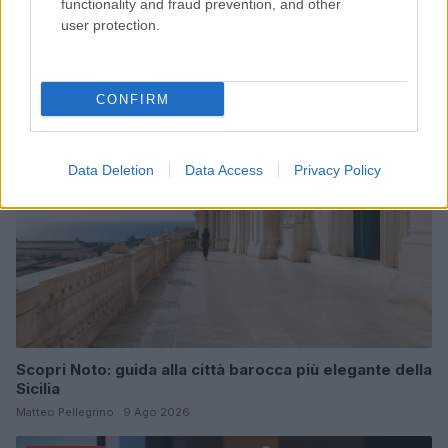
Guida step-by-step per un’immagine pubblica
functionality and fraud prevention, and other
credibile e glam
user protection.
Camilla Fiore · 9 Ago 2026
LIFESTYLE
CONFIRM
Data Deletion
Data Access
Privacy Policy
Scopri Noto: guida alla città barocca più elegante della
Sicilia
Matteo Pellegrino · 9 Ago 2026