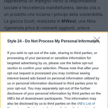
rappresenta un impegno verso la responsabilità
sociale e l’eccellenza manifatturiera, dando vita a
un prodotto che incarna i principi della sostenibilità.
La giacca Scott, realizzata in
MWool
, una fibra
rigenerata priva di coloranti aggiunti, unisce
estetica e comfort in un unico capo.
Style 24 -
Do Not Process My Personal Information
Un futuro responsabile per la moda
If you wish to opt-out of the sale, sharing to third parties, or
Con questa iniziativa, i due brand dimostrano che
processing of your personal or sensitive information for
moda e responsabilità sociale possono coesistere,
targeted advertising by us, please use the below opt-out
offrendo un esempio concreto di come l’industria
section to confirm your selection. Please note that after your
opt-out request is processed you may continue seeing
possa evolversi verso pratiche più sostenibili. La
interest-based ads based on personal information utilized by
giacca Scott diventa simbolo di questa nuova era,
us or personal information disclosed to third parties prior to
in cui l’innovazione e il rispetto per l’ambiente si
your opt-out. You may separately opt-out of the further
disclosure of your personal information by third parties on the
integrano in un’unica visione.
IAB’s list of downstream participants. This information may
also be disclosed by us to third parties on the
IAB’s List of