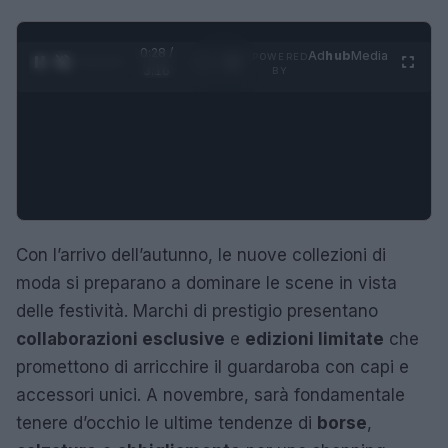
0:29 /
Ad
hub
Media
POWERED
1
/
4
3:16
BY
Con l’arrivo dell’autunno, le nuove collezioni di
moda si preparano a dominare le scene in vista
delle festività. Marchi di prestigio presentano
collaborazioni esclusive
e
edizioni limitate
che
promettono di arricchire il guardaroba con capi e
accessori unici. A novembre, sarà fondamentale
tenere d’occhio le ultime tendenze di
borse
,