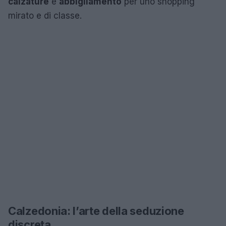
calzature
e
abbigliamento
per uno shopping
mirato e di classe.
Calzedonia: l’arte della seduzione
discreta